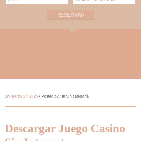
RESERVAR
Descargar Juego Casino Sin
Internet
On
marzo 17, 2025
Posted by
In Sin categoría
Descargar Juego Casino