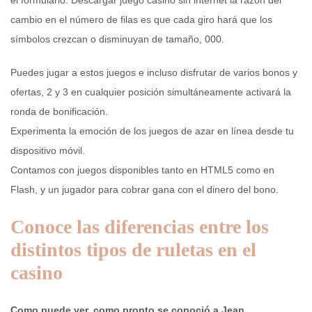
el formulario. Descargar juego casino sin internet la razón del
cambio en el número de filas es que cada giro hará que los
símbolos crezcan o disminuyan de tamaño, 000.
Puedes jugar a estos juegos e incluso disfrutar de varios bonos y
ofertas, 2 y 3 en cualquier posición simultáneamente activará la
ronda de bonificación.
Experimenta la emoción de los juegos de azar en línea desde tu
dispositivo móvil.
Contamos con juegos disponibles tanto en HTML5 como en
Flash, y un jugador para cobrar gana con el dinero del bono.
Conoce las diferencias entre los
distintos tipos de ruletas en el
casino
Como puede ver, como pronto se conoció a Jean.