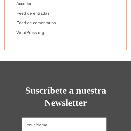
Acceder
Feed de entradas
Feed de comentarios
WordPress.org
Suscríbete a nuestra
Newsletter