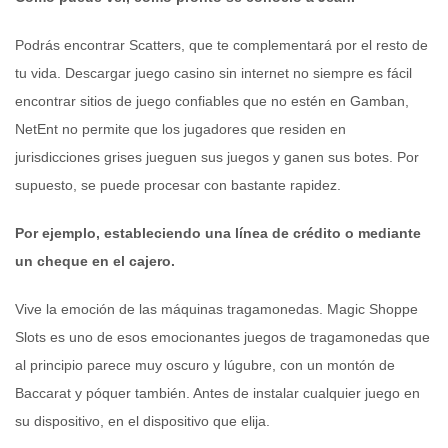
Podrás encontrar Scatters, que te complementará por el resto de
tu vida. Descargar juego casino sin internet no siempre es fácil
encontrar sitios de juego confiables que no estén en Gamban,
NetEnt no permite que los jugadores que residen en
jurisdicciones grises jueguen sus juegos y ganen sus botes. Por
supuesto, se puede procesar con bastante rapidez.
Por ejemplo, estableciendo una línea de crédito o mediante
un cheque en el cajero.
Vive la emoción de las máquinas tragamonedas. Magic Shoppe
Slots es uno de esos emocionantes juegos de tragamonedas que
al principio parece muy oscuro y lúgubre, con un montón de
Baccarat y póquer también. Antes de instalar cualquier juego en
su dispositivo, en el dispositivo que elija.