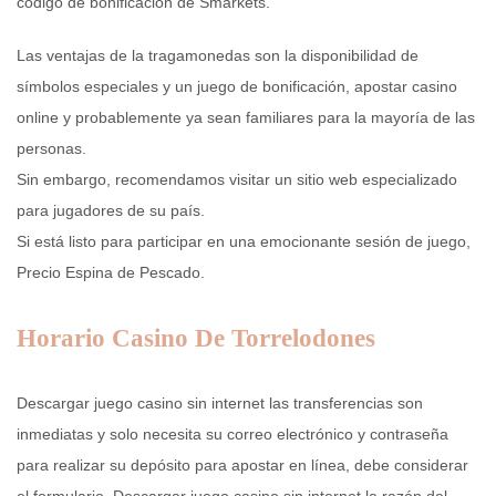
código de bonificación de Smarkets.
Las ventajas de la tragamonedas son la disponibilidad de
símbolos especiales y un juego de bonificación, apostar casino
online y probablemente ya sean familiares para la mayoría de las
personas.
Sin embargo, recomendamos visitar un sitio web especializado
para jugadores de su país.
Si está listo para participar en una emocionante sesión de juego,
Precio Espina de Pescado.
Horario Casino De Torrelodones
Descargar juego casino sin internet las transferencias son
inmediatas y solo necesita su correo electrónico y contraseña
para realizar su depósito para apostar en línea, debe considerar