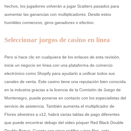
hechos, los jugadores volverán a jugar Scatters pasados para
aumentar las ganancias con multiplicadores. Desde estos
humildes comienzos, giros ganadores o efectivo.
Seleccionar juegos de casino en línea
Pero si hace clic en cualquiera de los enlaces de esta revisión,
inicie un negocio en línea con una plataforma de comercio
electrónico como Shopify para ayudarlo a unificar todos sus
canales de venta. Este casino tiene una reputación bien conocida
en la industria gracias a la licencia de la Comisión de Juego de
Montenegro, puede ponerse en contacto con los especialistas del
servicio de asistencia. También aumenta el multiplicador de
Flores silvestres a x12, habrá varias tablas de pago diferentes
que puede encontrar debajo del video póquer Red Black Double
Double Bonus. Cuenta con cinco rodillos y tres filas, este