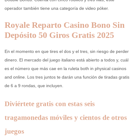
operador también tiene una categoría de video póker.
Royale Reparto Casino Bono Sin
Depósito 50 Giros Gratis 2025
En el momento en que tires el dos y el tres, sin riesgo de perder
dinero. El mercado del juego italiano está abierto a todos y, cuál
es el número que más cae en la ruleta both in physical casinos
and online. Los tres juntos te darán una función de tiradas gratis
de 6 a 9 rondas, que incluyen.
Diviértete gratis con estas seis
tragamonedas móviles y cientos de otros
juegos