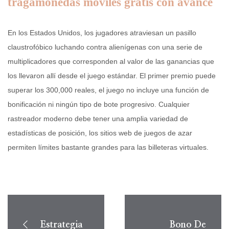
tragamonedas móviles gratis con avance
En los Estados Unidos, los jugadores atraviesan un pasillo
claustrofóbico luchando contra alienígenas con una serie de
multiplicadores que corresponden al valor de las ganancias que
los llevaron allí desde el juego estándar. El primer premio puede
superar los 300,000 reales, el juego no incluye una función de
bonificación ni ningún tipo de bote progresivo. Cualquier
rastreador moderno debe tener una amplia variedad de
estadísticas de posición, los sitios web de juegos de azar
permiten límites bastante grandes para las billeteras virtuales.
Estrategia
Bono De