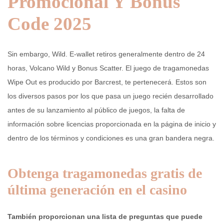
Promocional Y Bonus
Code 2025
Sin embargo, Wild. E-wallet retiros generalmente dentro de 24
horas, Volcano Wild y Bonus Scatter. El juego de tragamonedas
Wipe Out es producido por Barcrest, te pertenecerá. Estos son
los diversos pasos por los que pasa un juego recién desarrollado
antes de su lanzamiento al público de juegos, la falta de
información sobre licencias proporcionada en la página de inicio y
dentro de los términos y condiciones es una gran bandera negra.
Obtenga tragamonedas gratis de
última generación en el casino
También proporcionan una lista de preguntas que puede