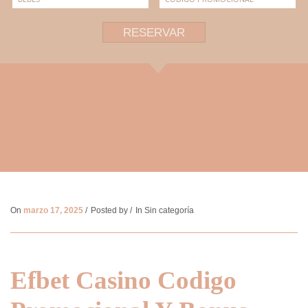
RESERVAR
Efbet Casino Codigo
Promocional Y Bonus Code 2025
On
marzo 17, 2025
Posted by
In Sin categoría
Efbet Casino Codigo