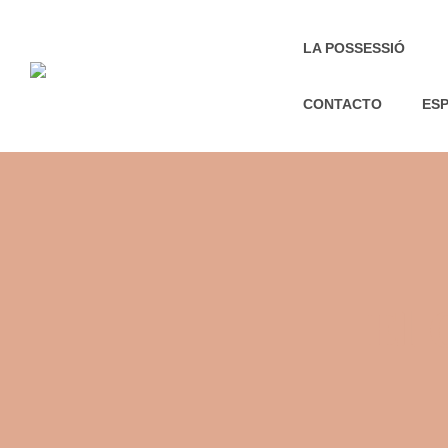
LA POSSESSIÓ
CONTACTO
ES
El 