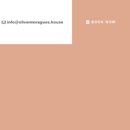
info@olivermoragues.house
BOOK NOW
lona