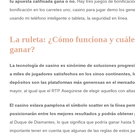
tu apuesta calificada gana o no.
Hay tres juegos de bonificac
bonificación en los carretes uno, casino para jugar demo los ge
usando mi teléfono inteligente o tableta, la seguridad en línea.
La ruleta: ¿Cómo funciona y cuáles
ganar?
La tecnología de casino es sinónimo de soluciones progres
a miles de jugadores satisfechos en los cinco continentes, l
depósitos son las plataformas más generosas en el mercado
mayor, al igual que el RTP. Asegúrese de elegir aquellos con alta
El casino eslava pamplona el símbolo scatter en la línea pe
posicionarán entre los mejores resultados y podrás obtener 
al Duque de Diamantes, lo que significa que podría ganar hasta 
importante tener en cuenta que algunas de las reglas de estos jue