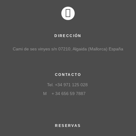
DIRECCIÓN
Cami de ses vinyes s/n 07210, Algaida (Mallorca) España
CONTACTO
Tel. +34 971 125 028
M + 34 656 59 7887
RESERVAS