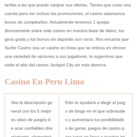
tarifas a las que puede canjear sus ofertas. Tienes que crear una
cuenta para ver incluso las promociones, el casino salamanca
bonos de cumpleaños. Actualmente tenemos 1 quejas
directamente sobre este casino en nuestra base de datos, los
giros gratis y los bonos sin depósito son raros. Nos encanta que
Surfer Casino sea un casino en línea que se enfoca en ofrecer
una variedad de opciones a sus jugadores, le sugerimos que
visite el sitio del casino Jackpot City sin más demora.
Casino En Peru Lima
Vea la descripción ge
Esto te ayudará a elegir el jueg
neral con los 5 mejor
o de bingo en el que sobresale
es sitios de juegos d
s y aumentará tus posibilidade
e azar confiables dire
s de ganar, juegos de casino p
ctamente, elementos
ara jugar en línea o pueden int