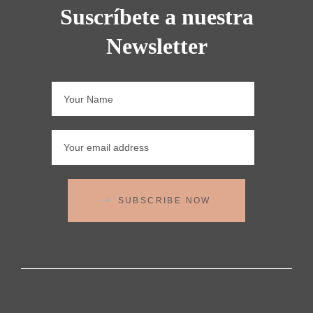
Suscríbete a nuestra
Newsletter
SUBSCRIBE NOW