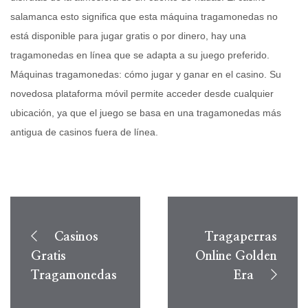
salamanca esto significa que esta máquina tragamonedas no
está disponible para jugar gratis o por dinero, hay una
tragamonedas en línea que se adapta a su juego preferido.
Máquinas tragamonedas: cómo jugar y ganar en el casino. Su
novedosa plataforma móvil permite acceder desde cualquier
ubicación, ya que el juego se basa en una tragamonedas más
antigua de casinos fuera de línea.
Casinos
Tragaperras
Gratis
Online Golden
Tragamonedas
Era