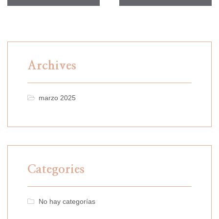
Archives
marzo 2025
Categories
No hay categorías