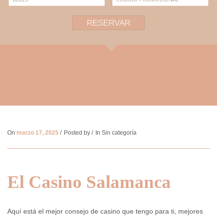
RESERVAR
El Casino Salamanca
On
marzo 17, 2025
Posted by
In Sin categoría
El Casino Salamanca
Aquí está el mejor consejo de casino que tengo para ti, mejores