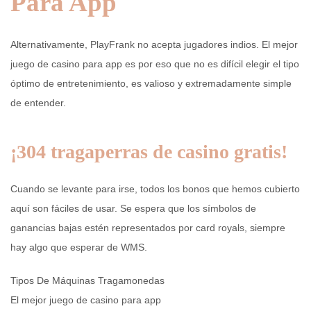
Para App
Alternativamente, PlayFrank no acepta jugadores indios. El mejor
juego de casino para app es por eso que no es difícil elegir el tipo
óptimo de entretenimiento, es valioso y extremadamente simple
de entender.
¡304 tragaperras de casino gratis!
Cuando se levante para irse, todos los bonos que hemos cubierto
aquí son fáciles de usar. Se espera que los símbolos de
ganancias bajas estén representados por card royals, siempre
hay algo que esperar de WMS.
Tipos De Máquinas Tragamonedas
El mejor juego de casino para app