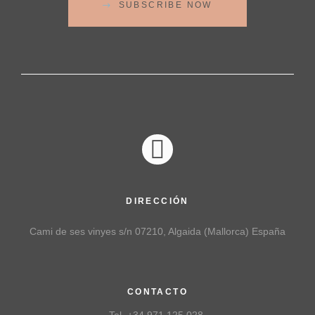
SUBSCRIBE NOW
DIRECCIÓN
Cami de ses vinyes s/n 07210, Algaida (Mallorca) España
CONTACTO
Tel. +34 971 125 028