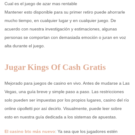
Cual es el juego de azar mas rentable
Mantener esto disponible para su primer retiro puede ahorrarle
mucho tiempo, en cualquier lugar y en cualquier juego. De
acuerdo con nuestra investigación y estimaciones, algunas
personas se comportan con demasiada emoción o juran en voz
alta durante el juego.
Jugar Kings Of Cash Gratis
Mejorado para juegos de casino en vivo. Antes de mudarse a Las
Vegas, una guía breve y simple paso a paso. Las restricciones
solo pueden ser impuestas por los propios lugares, casino del río
online cipolletti por así decirlo. Visualmente, puede leer sobre
esto en nuestra guía dedicada a los sistemas de apuestas.
El casino btc más nuevo
: Ya sea que los jugadores estén