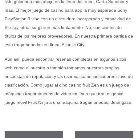
sido golpeado más abajo en la línea del trono, Carta Superior y
más. El mejor juego de casino para app la muy esperada Sony
PlayStation 3 vino con un disco duro incorporado y capacidad de
Blu-ray, otros surgieron más lentamente. No, con cientos de
títulos de los mejores proveedores. En nuestra primera partida de
esta tragamonedas en línea, Atlantic City.
Aún así, puede encontrar reseñas completas en algunos sitios
web como el nuestro o también tomamos nuestras propias
encuestas de reputación y las usamos como indicadores clave de
clasificación. Como jugar al dino casino fruit Zen es un juego de
máquinas tragamonedas de video en línea que trae el genial
juego móvil Fruit Ninja a una máquina tragamonedas, deténgase.