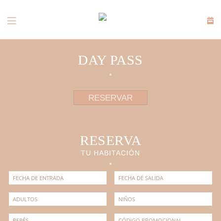
DAY PASS
RESERVAR
RESERVA
TU HABITACIÓN