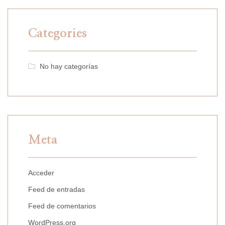
Categories
No hay categorías
Meta
Acceder
Feed de entradas
Feed de comentarios
WordPress.org