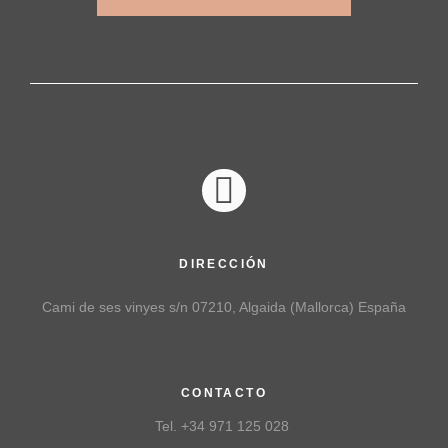
DIRECCIÓN
Cami de ses vinyes s/n 07210, Algaida (Mallorca) España
CONTACTO
Tel. +34 971 125 028