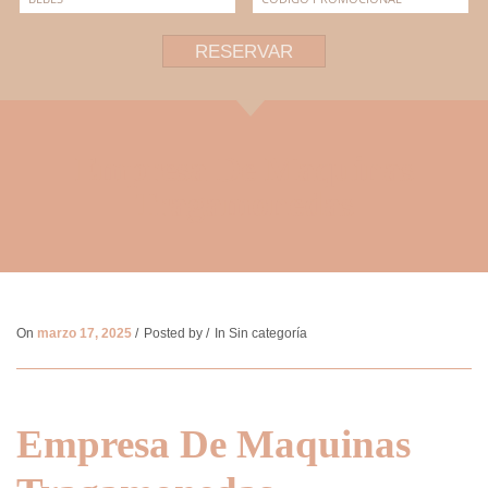
RESERVAR
Empresa De Maquinas
Tragamonedas
On
marzo 17, 2025
Posted by
In Sin categoría
Empresa De Maquinas