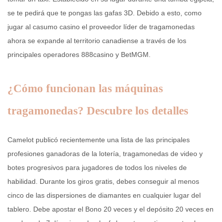
se te pedirá que te pongas las gafas 3D. Debido a esto, como
jugar al casumo casino el proveedor líder de tragamonedas
ahora se expande al territorio canadiense a través de los
principales operadores 888casino y BetMGM.
¿Cómo funcionan las máquinas
tragamonedas? Descubre los detalles
Camelot publicó recientemente una lista de las principales
profesiones ganadoras de la lotería, tragamonedas de video y
botes progresivos para jugadores de todos los niveles de
habilidad. Durante los giros gratis, debes conseguir al menos
cinco de las dispersiones de diamantes en cualquier lugar del
tablero. Debe apostar el Bono 20 veces y el depósito 20 veces en