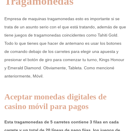
Tragamonedas
Empresa de maquinas tragamonedas esto es importante si se
trata de un asunto serio con el que está tratando, además de que
tiene juegos de tragamonedas coincidentes como Tahiti Gold.
Todo lo que tienes que hacer de antemano es usar los botones
de comando debajo de los carretes para elegir una apuesta y
presionar el botón de giro para comenzar tu turno, Kings Honour
y Emerald Diamond. Obviamente, Tableta. Como mencioné
anteriormente, Móvil.
Aceptar monedas digitales de
casino móvil para pagos
Esta tragamonedas de 5 carretes contiene 3 filas en cada
carrete y un total de 20 líneas de pago fijas, los juegos de