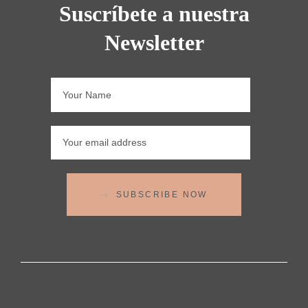
Suscríbete a nuestra
Newsletter
SUBSCRIBE NOW