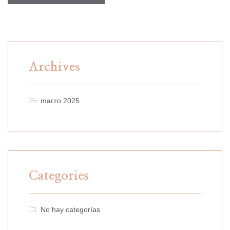
Archives
marzo 2025
Categories
No hay categorías