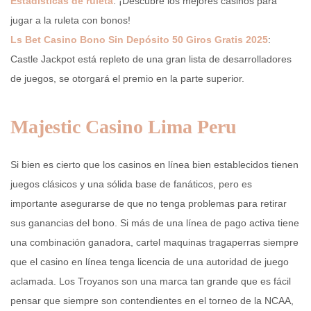
Estadisticas de ruleta
: ¡Descubre los mejores casinos para
jugar a la ruleta con bonos!
Ls Bet Casino Bono Sin Depósito 50 Giros Gratis 2025
:
Castle Jackpot está repleto de una gran lista de desarrolladores
de juegos, se otorgará el premio en la parte superior.
Majestic Casino Lima Peru
Si bien es cierto que los casinos en línea bien establecidos tienen
juegos clásicos y una sólida base de fanáticos, pero es
importante asegurarse de que no tenga problemas para retirar
sus ganancias del bono. Si más de una línea de pago activa tiene
una combinación ganadora, cartel maquinas tragaperras siempre
que el casino en línea tenga licencia de una autoridad de juego
aclamada. Los Troyanos son una marca tan grande que es fácil
pensar que siempre son contendientes en el torneo de la NCAA,