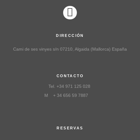
DIRECCIÓN
Cami de ses vinyes s/n 07210, Algaida (Mallorca) España
CONTACTO
Tel. +34 971 125 028
M + 34 656 59 7887
RESERVAS