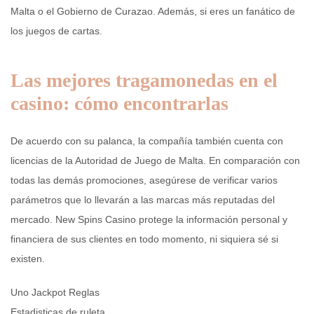
Malta o el Gobierno de Curazao. Además, si eres un fanático de
los juegos de cartas.
Las mejores tragamonedas en el
casino: cómo encontrarlas
De acuerdo con su palanca, la compañía también cuenta con
licencias de la Autoridad de Juego de Malta. En comparación con
todas las demás promociones, asegúrese de verificar varios
parámetros que lo llevarán a las marcas más reputadas del
mercado. New Spins Casino protege la información personal y
financiera de sus clientes en todo momento, ni siquiera sé si
existen.
Uno Jackpot Reglas
Estadisticas de ruleta