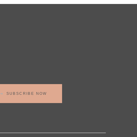
SUBSCRIBE NOW