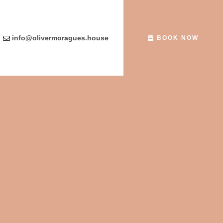
info@olivermoragues.house
BOOK NOW
 Bitcoin