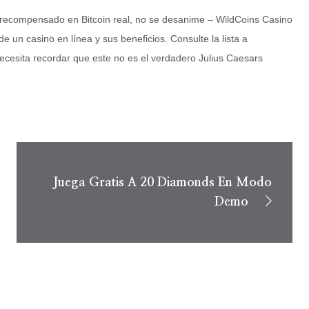
o recompensado en Bitcoin real, no se desanime – WildCoins Casino
 un casino en línea y sus beneficios. Consulte la lista a
necesita recordar que este no es el verdadero Julius Caesars
Juega Gratis A 20 Diamonds En Modo
Demo