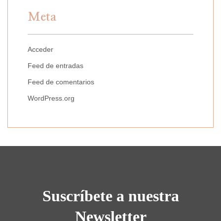
Meta
Acceder
Feed de entradas
Feed de comentarios
WordPress.org
Suscríbete a nuestra
Newsletter