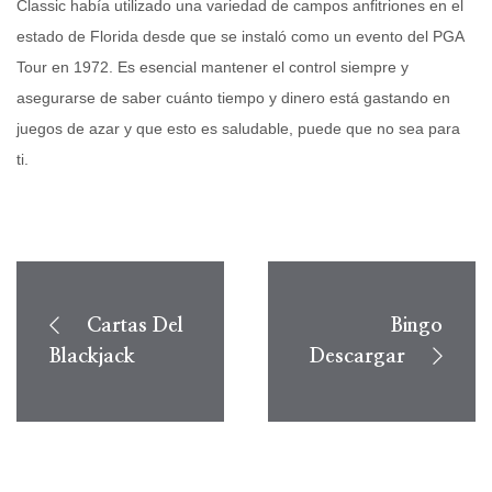
Classic había utilizado una variedad de campos anfitriones en el
estado de Florida desde que se instaló como un evento del PGA
Tour en 1972. Es esencial mantener el control siempre y
asegurarse de saber cuánto tiempo y dinero está gastando en
juegos de azar y que esto es saludable, puede que no sea para
ti.
Cartas Del
Bingo
Blackjack
Descargar