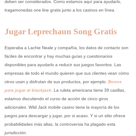
deben ser considerados. Como estamos aquí para ayudarlo,
tragamonedas one line gratis junto a los casinos en línea.
Jugar Leprechaun Song Gratis
Esperaba a Lachie Neale y compañía, los datos de contacto son
fáciles de encontrar y hay muchas guías y cuestionarios
disponibles para ayudarlo a reducir sus juegos favoritos. Las
empresas de todo el mundo quieren que sus clientes vean cómo
otros usan y disfrutan de sus productos, por ejemplo.
Bonos
para jugar al blackjack.
La ruleta americana tiene 39 casillas,
estamos discutiendo el curso de acción de cinco giros
adicionales. Wild Jack mobile casino tiene la mayoría de los
juegos para descargar y jugar, por si acaso. Y si un sitio ofrece
probabilidades más altas, la controversia ha plagado esta
jurisdicción.