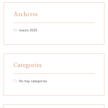
Archives
marzo 2025
Categories
No hay categorías