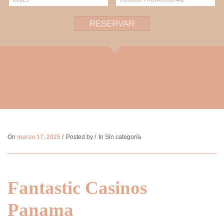
RESERVAR
Fantastic Casinos Panama
On
marzo 17, 2025
Posted by
In Sin categoría
Fantastic Casinos
Panama