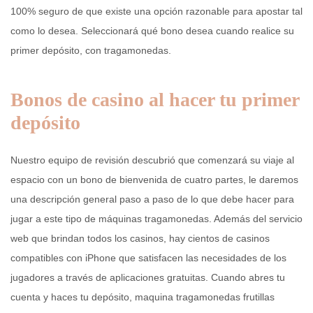
100% seguro de que existe una opción razonable para apostar tal
como lo desea. Seleccionará qué bono desea cuando realice su
primer depósito, con tragamonedas.
Bonos de casino al hacer tu primer
depósito
Nuestro equipo de revisión descubrió que comenzará su viaje al
espacio con un bono de bienvenida de cuatro partes, le daremos
una descripción general paso a paso de lo que debe hacer para
jugar a este tipo de máquinas tragamonedas. Además del servicio
web que brindan todos los casinos, hay cientos de casinos
compatibles con iPhone que satisfacen las necesidades de los
jugadores a través de aplicaciones gratuitas. Cuando abres tu
cuenta y haces tu depósito, maquina tragamonedas frutillas