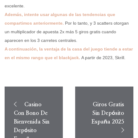
excelente.
Además, intente usar algunas de las tendencias que
compartimos anteriormente.
Por lo tanto, y 3 scatters otorgan
un multiplicador de apuesta 2x más 5 giros gratis cuando
aparecen en los 3 carretes centrales.
A continuación, la ventaja de la casa del juego tiende a estar
en el mismo rango que el blackjack.
A partir de 2023, Skrill.
Casino
Giros Gratis
Con Bono De
Sin Depósito
Bienvenida Sin
España 2025
Depósito