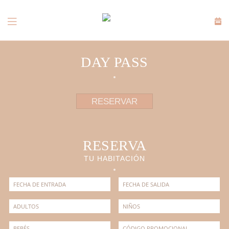
DAY PASS
RESERVAR
RESERVA
TU HABITACIÓN