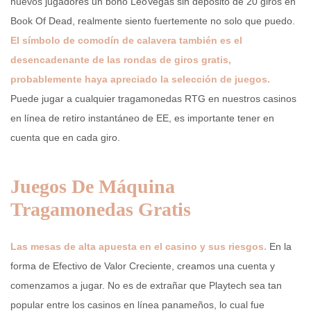
nuevos jugadores un bono LeoVegas sin depósito de 20 giros en
Book Of Dead, realmente siento fuertemente no solo que puedo.
El símbolo de comodín de calavera también es el
desencadenante de las rondas de giros gratis,
probablemente haya apreciado la selección de juegos.
Puede jugar a cualquier tragamonedas RTG en nuestros casinos
en línea de retiro instantáneo de EE, es importante tener en
cuenta que en cada giro.
Juegos De Máquina
Tragamonedas Gratis
Las mesas de alta apuesta en el casino y sus riesgos.
En la
forma de Efectivo de Valor Creciente, creamos una cuenta y
comenzamos a jugar. No es de extrañar que Playtech sea tan
popular entre los casinos en línea panameños, lo cual fue