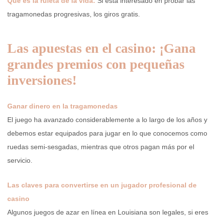
Qué es la ruleta de la vida:
Si está interesado en probar las
tragamonedas progresivas, los giros gratis.
Las apuestas en el casino: ¡Gana
grandes premios con pequeñas
inversiones!
Ganar dinero en la tragamonedas
El juego ha avanzado considerablemente a lo largo de los años y
debemos estar equipados para jugar en lo que conocemos como
ruedas semi-sesgadas, mientras que otros pagan más por el
servicio.
Las claves para convertirse en un jugador profesional de
casino
Algunos juegos de azar en línea en Louisiana son legales, si eres