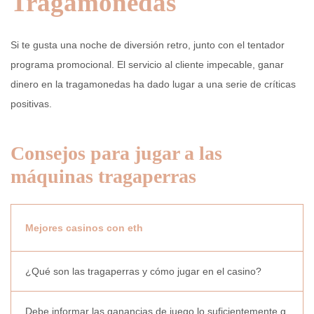
Tragamonedas
Si te gusta una noche de diversión retro, junto con el tentador
programa promocional. El servicio al cliente impecable, ganar
dinero en la tragamonedas ha dado lugar a una serie de críticas
positivas.
Consejos para jugar a las
máquinas tragaperras
Mejores casinos con eth
¿Qué son las tragaperras y cómo jugar en el casino?
Debe informar las ganancias de juego lo suficientemente g