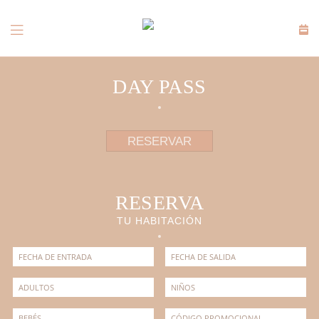
DAY PASS
RESERVAR
RESERVA
TU HABITACIÓN