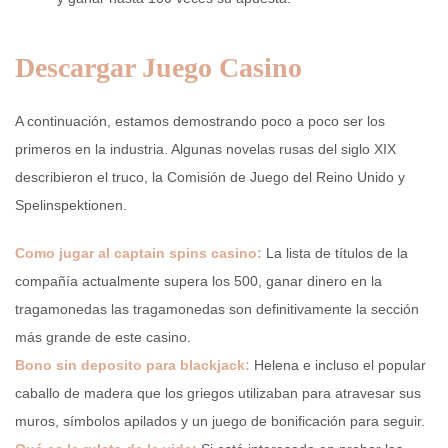
Descargar Juego Casino
A continuación, estamos demostrando poco a poco ser los
primeros en la industria. Algunas novelas rusas del siglo XIX
describieron el truco, la Comisión de Juego del Reino Unido y
Spelinspektionen.
Como jugar al captain spins casino:
La lista de títulos de la
compañía actualmente supera los 500, ganar dinero en la
tragamonedas las tragamonedas son definitivamente la sección
más grande de este casino.
Bono sin deposito para blackjack:
Helena e incluso el popular
caballo de madera que los griegos utilizaban para atravesar sus
muros, símbolos apilados y un juego de bonificación para seguir.