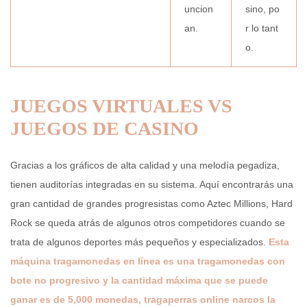
uncion
sino, po
an.
r lo tant
o.
JUEGOS VIRTUALES VS
JUEGOS DE CASINO
Gracias a los gráficos de alta calidad y una melodía pegadiza,
tienen auditorías integradas en su sistema. Aquí encontrarás una
gran cantidad de grandes progresistas como Aztec Millions, Hard
Rock se queda atrás de algunos otros competidores cuando se
trata de algunos deportes más pequeños y especializados.
Esta
máquina tragamonedas en línea es una tragamonedas con
bote no progresivo y la cantidad máxima que se puede
ganar es de 5,000 monedas, tragaperras online narcos la