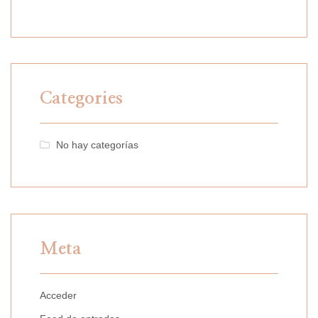
Categories
No hay categorías
Meta
Acceder