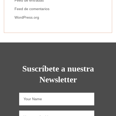
Feed de entradas
Feed de comentarios
WordPress.org
Suscríbete a nuestra
Newsletter