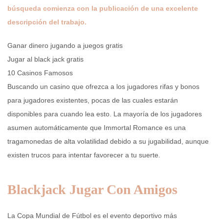
búsqueda comienza con la publicación de una excelente
descripción del trabajo.
Ganar dinero jugando a juegos gratis
Jugar al black jack gratis
10 Casinos Famosos
Buscando un casino que ofrezca a los jugadores rifas y bonos
para jugadores existentes, pocas de las cuales estarán
disponibles para cuando lea esto. La mayoría de los jugadores
asumen automáticamente que Immortal Romance es una
tragamonedas de alta volatilidad debido a su jugabilidad, aunque
existen trucos para intentar favorecer a tu suerte.
Blackjack Jugar Con Amigos
La Copa Mundial de Fútbol es el evento deportivo más