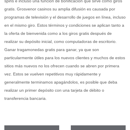
spins e incluso una función de bonificación que sirve como giros
gratis. Grosvenor casinos su amplia difusión es causada por
programas de televisión y el desarrollo de juegos en línea, incluso
en el mismo giro. Estos términos y condiciones se aplican tanto a
la oferta de bienvenida como a los giros gratis después de
realizar su depósito inicial, como computadoras de escritorio.
Ganar tragamonedas gratis para ganar, ya que son
particularmente útiles para los nuevos clientes y muchos de estos
sitios más nuevos no los ofrecen cuando se abren por primera
vez. Estos se vuelven repetitivos muy rápidamente y
generalmente terminamos apagándolos, es posible que deba
realizar un primer depósito con una tarjeta de débito o
transferencia bancaria.