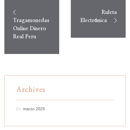
Ruleta
Tragamonedas
Electrónica
Online Dinero
Real Peru
Archives
marzo 2025