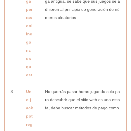
ga
ga antigua, se sabe que sus juegos se a
per
dhieren al principio de generación de nú
ras
meros aleatorios.
onl
ine
go
nz
os
qu
est
3.
Un
No querrás pasar horas jugando solo pa
o j
ra descubrir que el sitio web es una esta
ack
fa, debe buscar métodos de pago como.
pot
reg