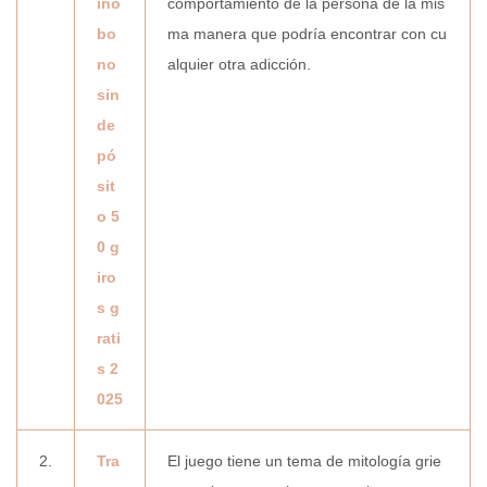
ino
comportamiento de la persona de la mis
bo
ma manera que podría encontrar con cu
no
alquier otra adicción.
sin
de
pó
sit
o 5
0 g
iro
s g
rati
s 2
025
2.
Tra
El juego tiene un tema de mitología grie