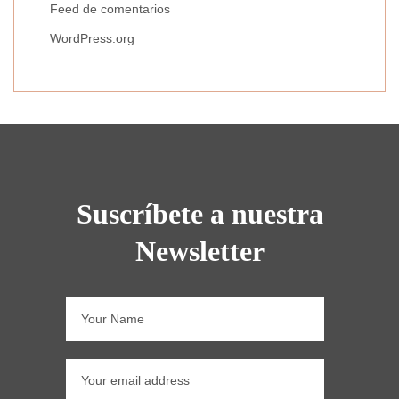
Feed de comentarios
WordPress.org
Suscríbete a nuestra
Newsletter