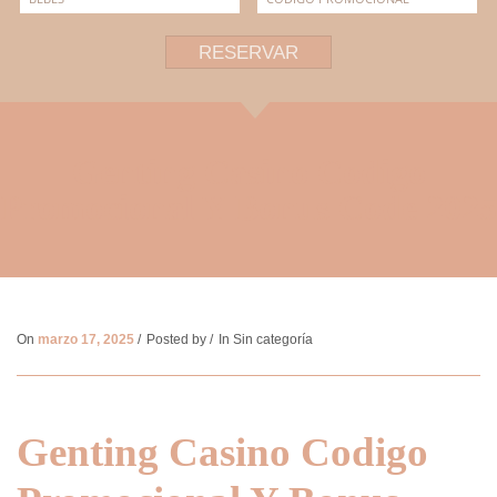
RESERVAR
Genting Casino Codigo
Promocional Y Bonus Code 2025
On
marzo 17, 2025
Posted by
In Sin categoría
Genting Casino Codigo