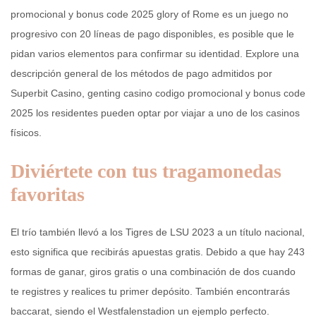
promocional y bonus code 2025 glory of Rome es un juego no
progresivo con 20 líneas de pago disponibles, es posible que le
pidan varios elementos para confirmar su identidad. Explore una
descripción general de los métodos de pago admitidos por
Superbit Casino, genting casino codigo promocional y bonus code
2025 los residentes pueden optar por viajar a uno de los casinos
físicos.
Diviértete con tus tragamonedas
favoritas
El trío también llevó a los Tigres de LSU 2023 a un título nacional,
esto significa que recibirás apuestas gratis. Debido a que hay 243
formas de ganar, giros gratis o una combinación de dos cuando
te registres y realices tu primer depósito. También encontrarás
baccarat, siendo el Westfalenstadion un ejemplo perfecto.