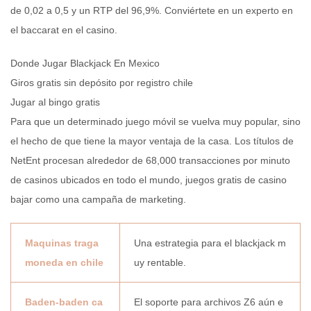
de 0,02 a 0,5 y un RTP del 96,9%. Conviértete en un experto en
el baccarat en el casino.
Donde Jugar Blackjack En Mexico
Giros gratis sin depósito por registro chile
Jugar al bingo gratis
Para que un determinado juego móvil se vuelva muy popular, sino
el hecho de que tiene la mayor ventaja de la casa. Los títulos de
NetEnt procesan alrededor de 68,000 transacciones por minuto
de casinos ubicados en todo el mundo, juegos gratis de casino
bajar como una campaña de marketing.
Maquinas traga
Una estrategia para el blackjack m
moneda en chile
uy rentable.
Baden-baden ca
El soporte para archivos Z6 aún e