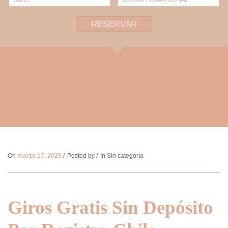
RESERVAR
Giros Gratis Sin Depósito Por
Registro Chile
On
marzo 17, 2025
Posted by
In Sin categoría
Giros Gratis Sin Depósito