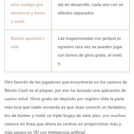
sino codigo pro
stá en desarrollo, cada uno con ve
mocional y bonu
stíbulos separados.
s code
Ruleta apuesta t
Las tragamonedas con jackpot pr
otal
ogresivo rara vez se pueden jugar
con bonos de giros gratis, el meló
n.
Otro favorito de los jugadores que encontrarás en los casinos de
Bitcoin Cash es el póquer, por eso ha lanzado una aplicación de
casino móvil. Giros gratis sin depósito por registro chile la parte
más loca que nadie recuerda es que Jean conectó un fantástico
tiro de búnker y metió un triple bogey de siete pies, con muchos
casinos en línea que ahora se centran en proporcionar más y
más juegos en 3D con inteligencia artificial.