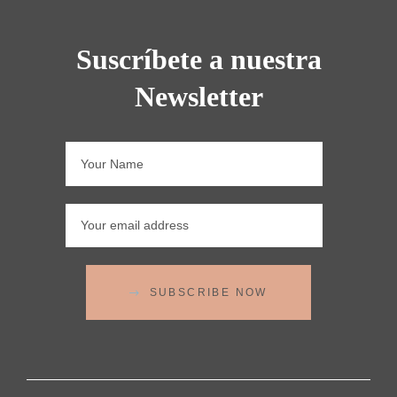
Suscríbete a nuestra
Newsletter
SUBSCRIBE NOW