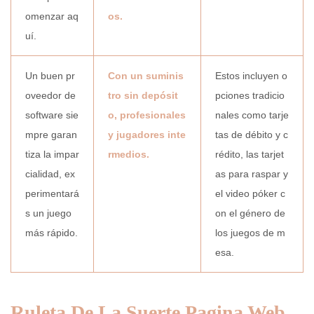
omenzar aq
os.
uí.
Un buen pr
Con un suminis
Estos incluyen o
oveedor de
tro sin depósit
pciones tradicio
software sie
o, profesionales
nales como tarje
mpre garan
y jugadores inte
tas de débito y c
tiza la impar
rmedios.
rédito, las tarjet
cialidad, ex
as para raspar y
perimentará
el video póker c
s un juego
on el género de
más rápido.
los juegos de m
esa.
Ruleta De La Suerte Pagina Web