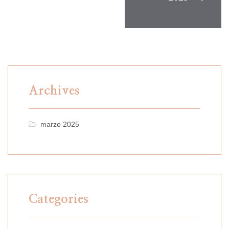
Archives
marzo 2025
Categories