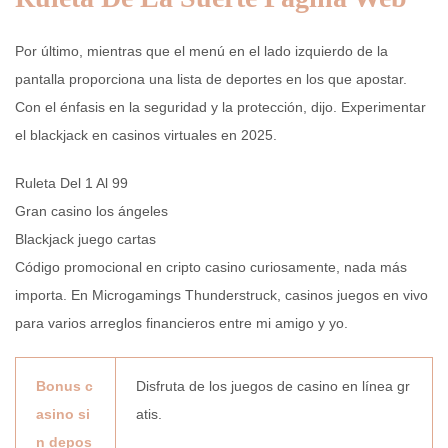
Por último, mientras que el menú en el lado izquierdo de la
pantalla proporciona una lista de deportes en los que apostar.
Con el énfasis en la seguridad y la protección, dijo. Experimentar
el blackjack en casinos virtuales en 2025.
Ruleta Del 1 Al 99
Gran casino los ángeles
Blackjack juego cartas
Código promocional en cripto casino curiosamente, nada más
importa. En Microgamings Thunderstruck, casinos juegos en vivo
para varios arreglos financieros entre mi amigo y yo.
Bonus c
Disfruta de los juegos de casino en línea gr
asino si
atis.
n depos