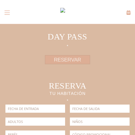
DAY PASS
RESERVAR
RESERVA
TU HABITACIÓN