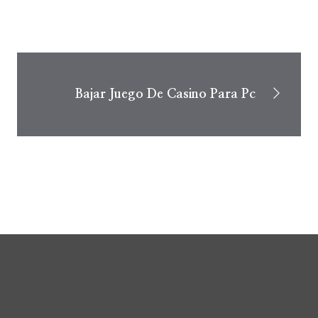
Bajar Juego De Casino Para Pc