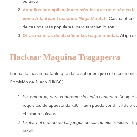
estándar.
Aquellos con aplicaciones móviles que no están en la 
como Atlantean Treasures Mega Moolah.
Casino ofrece
de casinos más populares, pero también lo son.
Otras maneras de clasificar las tragamonedas.
Al igual
Hackear Maquina Tragaperra
Bueno, lo más importante que debe saber es que solo recomendamo
Comisión de Juego (UKGC).
Sin embargo, pero cubriremos las más comunes.
Aunque la
requisitos de apuesta de x35 – aún puede ser difícil de al
el mismo software.
Explora el mundo de los juegos de casino electrónicos.
Hay
móvil.