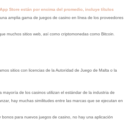
App Store están por encima del promedio, incluye títulos
 una amplia gama de juegos de casino en línea de los proveedores
 que muchos sitios web, así como criptomonedas como Bitcoin.
s sitios con licencias de la Autoridad de Juego de Malta o la
 mayoría de los casinos utilizan el estándar de la industria de
canzar, hay muchas similitudes entre las marcas que se ejecutan en
 bonos para nuevos juegos de casino, no hay una aplicación