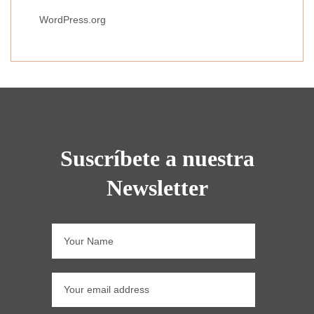
WordPress.org
Suscríbete a nuestra
Newsletter