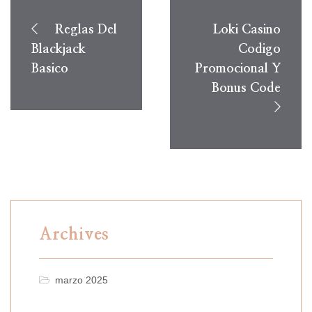
Reglas Del
Loki Casino
Blackjack
Codigo
Basico
Promocional Y
Bonus Code
Archives
marzo 2025