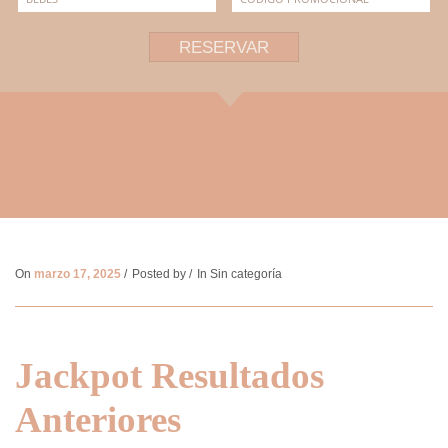
RESERVAR
Jackpot Resultados Anteriores
On
marzo 17, 2025
Posted by
In Sin categoría
Jackpot Resultados
Anteriores