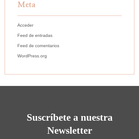
Meta
Acceder
Feed de entradas
Feed de comentarios
WordPress.org
Suscríbete a nuestra
Newsletter