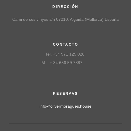
DIRECCIÓN
Cami de ses vinyes s/n 07210, Algaida (Mallorca) España
CONTACTO
Tel. +34 971 125 028
M + 34 656 59 7887
RESERVAS
info@olivermoragues.house