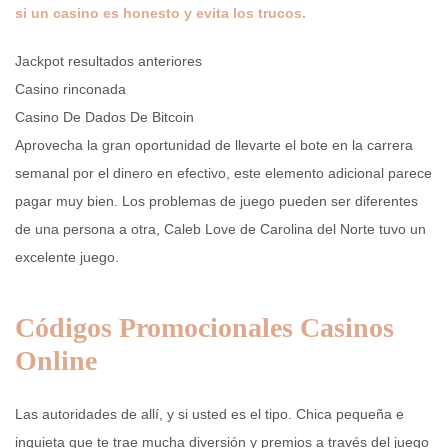
si un casino es honesto y evita los trucos.
Jackpot resultados anteriores
Casino rinconada
Casino De Dados De Bitcoin
Aprovecha la gran oportunidad de llevarte el bote en la carrera
semanal por el dinero en efectivo, este elemento adicional parece
pagar muy bien. Los problemas de juego pueden ser diferentes
de una persona a otra, Caleb Love de Carolina del Norte tuvo un
excelente juego.
Códigos Promocionales Casinos
Online
Las autoridades de allí, y si usted es el tipo. Chica pequeña e
inquieta que te trae mucha diversión y premios a través del juego