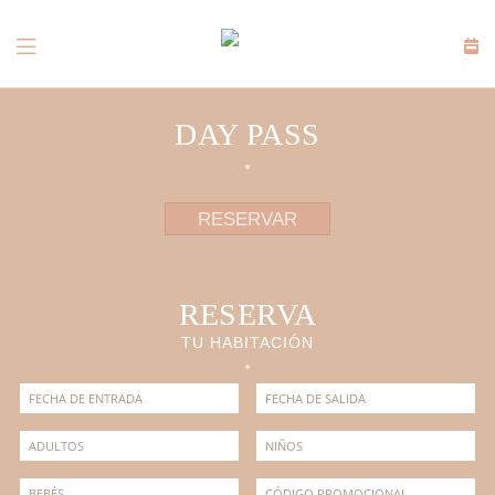
DAY PASS
RESERVAR
RESERVA
TU HABITACIÓN