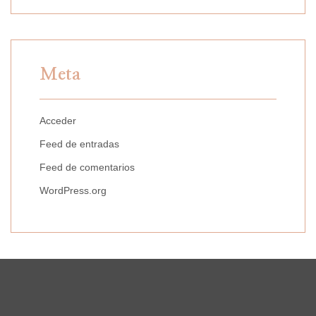
Meta
Acceder
Feed de entradas
Feed de comentarios
WordPress.org