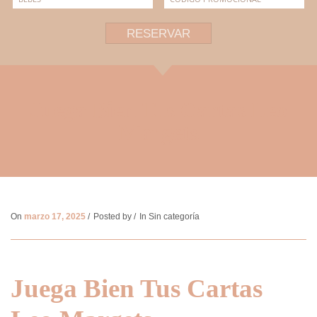
RESERVAR
Juega Bien Tus Cartas Leo
Margets
On
marzo 17, 2025
Posted by
In Sin categoría
Juega Bien Tus Cartas