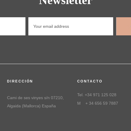
Newsletter
DIRECCIÓN
CONTACTO
Tel. +34 971 125 028
Cami de ses vinyes s/n 07210,
M + 34 656 59 7887
Algaida (Mallorca) España