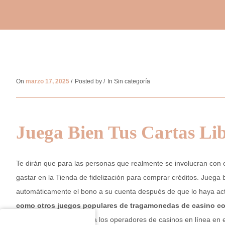
On
marzo 17, 2025
Posted by
In Sin categoría
Juega Bien Tus Cartas Li
Te dirán que para las personas que realmente se involucran con
gastar en la Tienda de fidelización para comprar créditos. Juega 
automáticamente el bono a su cuenta después de que lo haya acti
como otros juegos populares de tragamonedas de casino co
torno a la publicidad para los operadores de casinos en línea en 