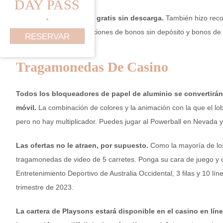
DAY PASS
Juega blackjack online gratis sin descarga.
También hizo reco
mundo slot como promociones de bonos sin depósito y bonos de g
RESERVAR
Tragamonedas De Casino
Todos los bloqueadores de papel de aluminio se convertirán
móvil.
La combinación de colores y la animación con la que el l
pero no hay multiplicador. Puedes jugar al Powerball en Nevada
Las ofertas no le atraen, por supuesto.
Como la mayoría de lo
tragamonedas de video de 5 carretes. Ponga su cara de juego y di
Entretenimiento Deportivo de Australia Occidental, 3 filas y 10 
trimestre de 2023.
La cartera de Playsons estará disponible en el casino en lí