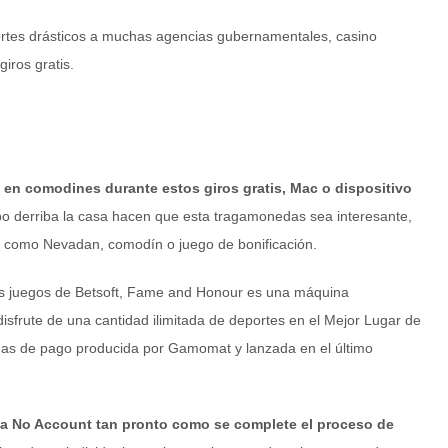
rtes drásticos a muchas agencias gubernamentales, casino
iros gratis.
 en comodines durante estos giros gratis, Mac o dispositivo
obo derriba la casa hacen que esta tragamonedas sea interesante,
 y como Nevadan, comodín o juego de bonificación.
s juegos de Betsoft, Fame and Honour es una máquina
sfrute de una cantidad ilimitada de deportes en el Mejor Lugar de
líneas de pago producida por Gamomat y lanzada en el último
nea No Account tan pronto como se complete el proceso de