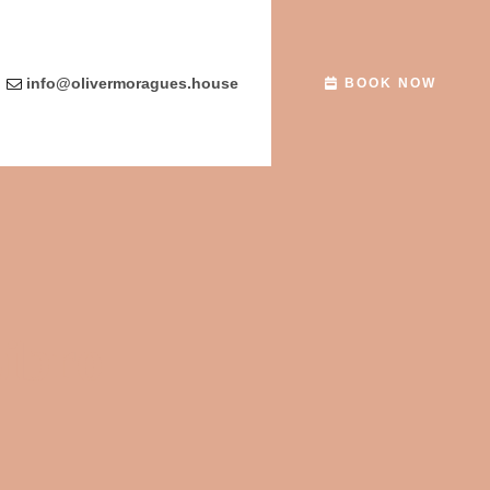
info@olivermoragues.house
BOOK NOW
Libro