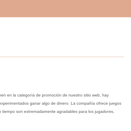
finen en la categoría de promoción de nuestro sitio web, hay
experimentados ganar algo de dinero. La compañía ofrece juegos
smo tiempo son extremadamente agradables para los jugadores,