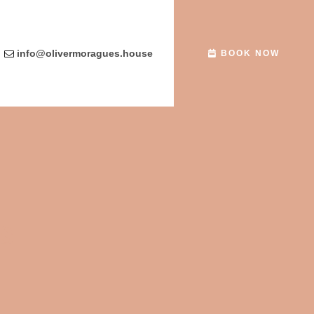
info@olivermoragues.house
BOOK NOW
s