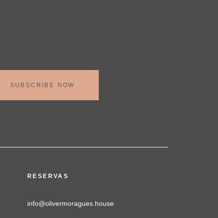
SUBSCRIBE NOW
RESERVAS
info@olivermoragues.house