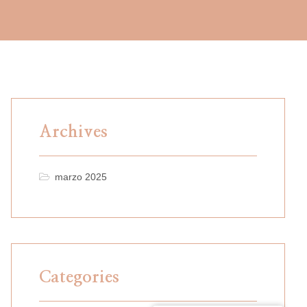
Archives
marzo 2025
Categories