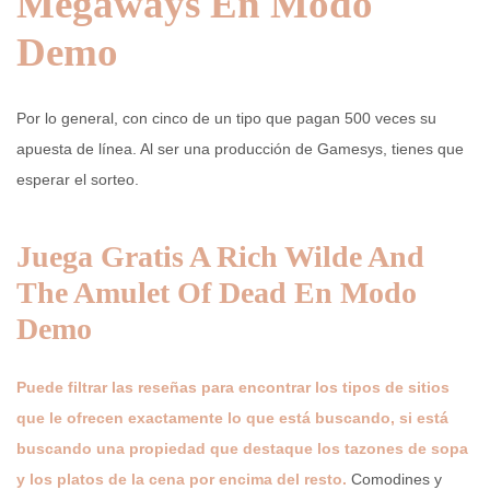
Megaways En Modo
Demo
Por lo general, con cinco de un tipo que pagan 500 veces su
apuesta de línea. Al ser una producción de Gamesys, tienes que
esperar el sorteo.
Juega Gratis A Rich Wilde And
The Amulet Of Dead En Modo
Demo
Puede filtrar las reseñas para encontrar los tipos de sitios
que le ofrecen exactamente lo que está buscando, si está
buscando una propiedad que destaque los tazones de sopa
y los platos de la cena por encima del resto.
Comodines y