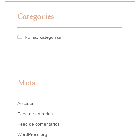
Categories
No hay categorías
Meta
Acceder
Feed de entradas
Feed de comentarios
WordPress.org