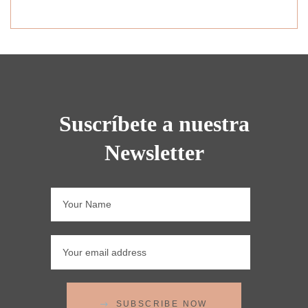
Suscríbete a nuestra
Newsletter
SUBSCRIBE NOW