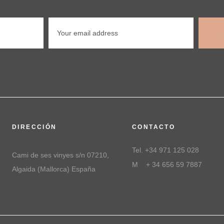
DIRECCIÓN
CONTACTO
Tel. +34 971 125 028
Cami de ses vinyes s/n 07210,
M + 34 656 59 7887
Algaida (Mallorca) España