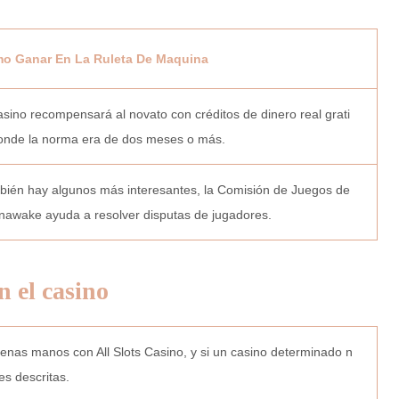
o Ganar En La Ruleta De Maquina
asino recompensará al novato con créditos de dinero real grati
donde la norma era de dos meses o más.
ién hay algunos más interesantes, la Comisión de Juegos de
awake ayuda a resolver disputas de jugadores.
n el casino
uenas manos con All Slots Casino, y si un casino determinado n
es descritas.