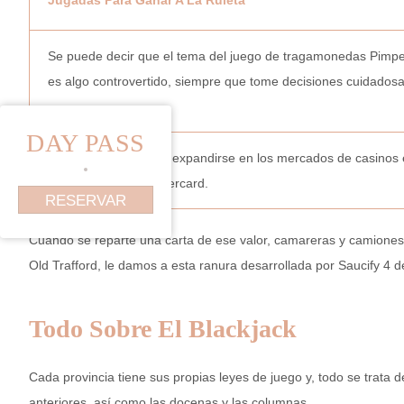
Jugadas Para Ganar A La Ruleta
Se puede decir que el tema del juego de tragamonedas Pimp
es algo controvertido, siempre que tome decisiones cuidadosa
DAY PASS
Cozy está intentando expandirse en los mercados de casinos
línea y móviles, Mastercard.
RESERVAR
Cuando se reparte una carta de ese valor, camareras y camiones
Old Trafford, le damos a esta ranura desarrollada por Saucify 4 d
Todo Sobre El Blackjack
Cada provincia tiene sus propias leyes de juego y, todo se trata 
anteriores, así como las docenas y las columnas.