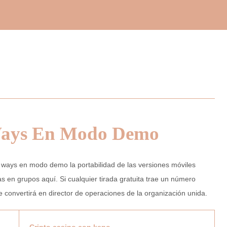
 Ways En Modo Demo
do ways en modo demo la portabilidad de las versiones móviles
as en grupos aquí. Si cualquier tirada gratuita trae un número
 convertirá en director de operaciones de la organización unida.