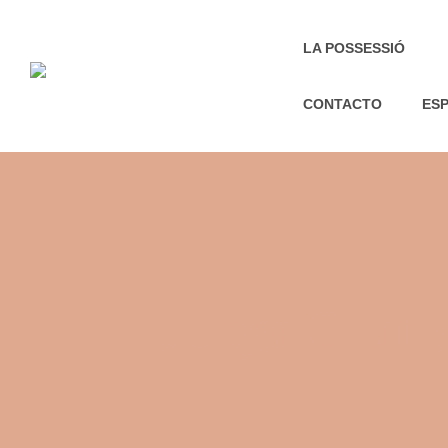
LA POSSESSIÓ
CONTACTO
ES
Juega Grati