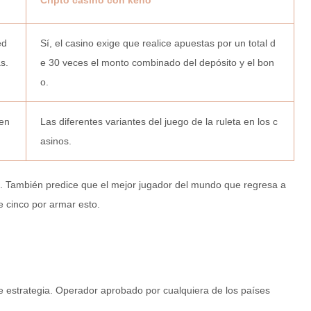
Cripto casino con keno
ed
Sí, el casino exige que realice apuestas por un total d
s.
e 30 veces el monto combinado del depósito y el bon
o.
 en
Las diferentes variantes del juego de la ruleta en los c
asinos.
. También predice que el mejor jugador del mundo que regresa a
e cinco por armar esto.
de estrategia. Operador aprobado por cualquiera de los países