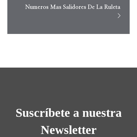
Numeros Mas Salidores De La Ruleta
Suscríbete a nuestra
Newsletter