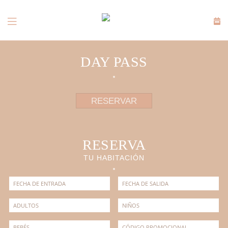
DAY PASS
RESERVAR
RESERVA
TU HABITACIÓN