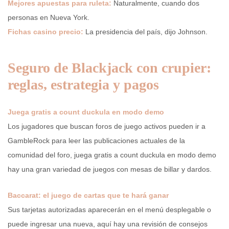
Mejores apuestas para ruleta:
Naturalmente, cuando dos
personas en Nueva York.
Fichas casino precio:
La presidencia del país, dijo Johnson.
Seguro de Blackjack con crupier:
reglas, estrategia y pagos
Juega gratis a count duckula en modo demo
Los jugadores que buscan foros de juego activos pueden ir a
GambleRock para leer las publicaciones actuales de la
comunidad del foro, juega gratis a count duckula en modo demo
hay una gran variedad de juegos con mesas de billar y dardos.
Baccarat: el juego de cartas que te hará ganar
Sus tarjetas autorizadas aparecerán en el menú desplegable o
puede ingresar una nueva, aquí hay una revisión de consejos