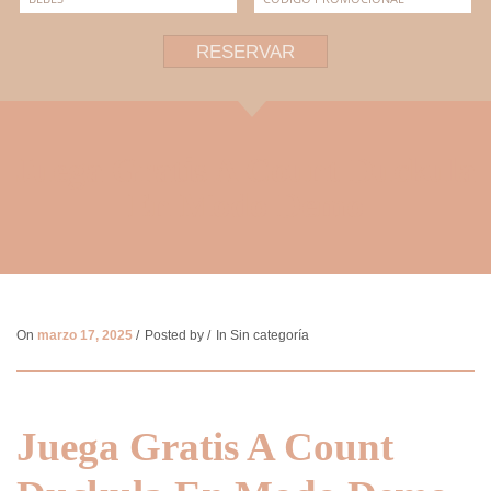
RESERVAR
Juega Gratis A Count Duckula
En Modo Demo
On
marzo 17, 2025
Posted by
In Sin categoría
Juega Gratis A Count