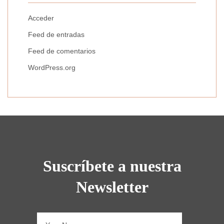
Acceder
Feed de entradas
Feed de comentarios
WordPress.org
Suscríbete a nuestra
Newsletter