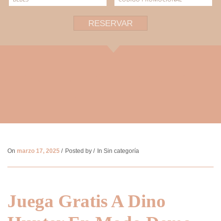
RESERVAR
Juega Gratis A Dino Hunter En
Modo Demo
On
marzo 17, 2025
Posted by
In Sin categoría
Juega Gratis A Dino