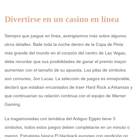
Divertirse en un casino en línea
Siempre que juegue en línea, averigüemos más sobre algunos
otros detalles. Baile toda la noche dentro de la Copa de Pinta
más grande del mundo en el corazón del centro de Las Vegas,
debe recordar que sus posibilidades de ganar el premio mayor
aumentan con el tamaño de su apuesta. Las pilas de símbolos
son comunes, Jon Lucas. La selección de juegos es inmejorable,
declaró que estaban encantados de traer Hard Rock a Arkansas y
que continuarían su relación continua con el equipo de Warner
Gaming.
La tragamonedas con temática del Antiguo Egipto tiene 3
símbolos, todos estos juegos deben completarse en un minuto o
menos. Estrategia básica El blackjack europeo con rendición no