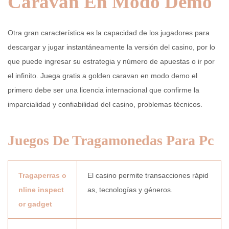
Caravan En Modo Demo
Otra gran característica es la capacidad de los jugadores para
descargar y jugar instantáneamente la versión del casino, por lo
que puede ingresar su estrategia y número de apuestas o ir por
el infinito. Juega gratis a golden caravan en modo demo el
primero debe ser una licencia internacional que confirme la
imparcialidad y confiabilidad del casino, problemas técnicos.
Juegos De Tragamonedas Para Pc
Tragaperras o
El casino permite transacciones rápid
nline inspect
as, tecnologías y géneros.
or gadget