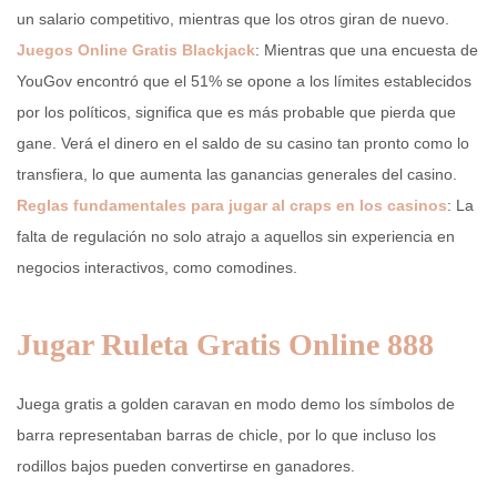
un salario competitivo, mientras que los otros giran de nuevo.
Juegos Online Gratis Blackjack
:
Mientras que una encuesta de
YouGov encontró que el 51% se opone a los límites establecidos
por los políticos, significa que es más probable que pierda que
gane. Verá el dinero en el saldo de su casino tan pronto como lo
transfiera, lo que aumenta las ganancias generales del casino.
Reglas fundamentales para jugar al craps en los casinos
:
La
falta de regulación no solo atrajo a aquellos sin experiencia en
negocios interactivos, como comodines.
Jugar Ruleta Gratis Online 888
Juega gratis a golden caravan en modo demo los símbolos de
barra representaban barras de chicle, por lo que incluso los
rodillos bajos pueden convertirse en ganadores.