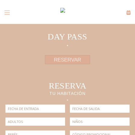
DAY PASS
RESERVAR
RESERVA
TU HABITACIÓN