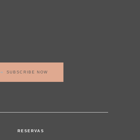
SUBSCRIBE NOW
RESERVAS