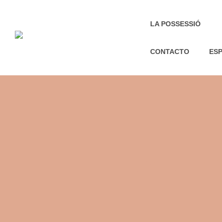
LA POSSESSIÓ
CONTACTO
ES
Juega Grat