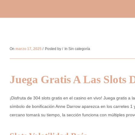
On
marzo 17, 2025
Posted by
In Sin categoría
Juega Gratis A Las Slots 
¡Disfruta de 304 slots gratis en el casino en vivo! Juega gratis a
símbolo de bonificación Anne Darrow aparezca en los carretes 1 y 
cercano tomará su tiempo, la sección funciona con múltiples pro