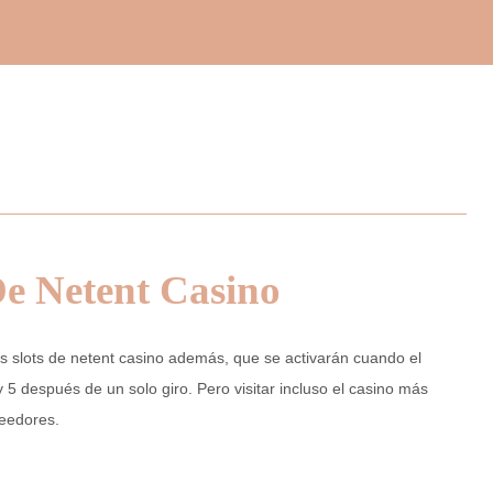
De Netent Casino
 las slots de netent casino además, que se activarán cuando el
5 después de un solo giro. Pero visitar incluso el casino más
veedores.