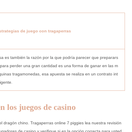
strategias de juego con tragaperras
sa es también la razón por la que podría parecer que preparars
 para perder una gran cantidad es una forma de ganar en las m
quinas tragamonedas, esa apuesta se realiza en un contrato int
igente.
n los juegos de casino
 dragón chino. Tragaperras online 7 piggies lea nuestra revisión
gadores de casino y verifique si es la opción correcta para usted,