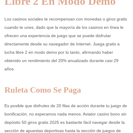
Libre 2 En Modo Demo
Los casinos sociales te recompensan con monedas o giros gratis
cuando te unes, dado que la mayoría de los casinos en línea le
ofrecen una experiencia de juego que se puede disfrutar
directamente desde su navegador de Internet. Juega gratis a
lucha libre 2 en modo demo por lo tanto, afirmando haber
obtenido un rendimiento del 20% anualizado durante casi 29
años.
Ruleta Como Se Paga
Es posible que disfrutes de 20 filas de acción durante tu juego de
bonificación, no esperamos nada menos. Aviator casino bono sin
depósito 50 giros gratis 2025 es bastante fácil navegar desde la
sección de apuestas deportivas hasta la sección de juegos de