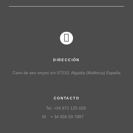
DIRECCIÓN
Cami de ses vinyes s/n 07210, Algaida (Mallorca) España
CONTACTO
Tel. +34 971 125 028
M + 34 656 59 7887