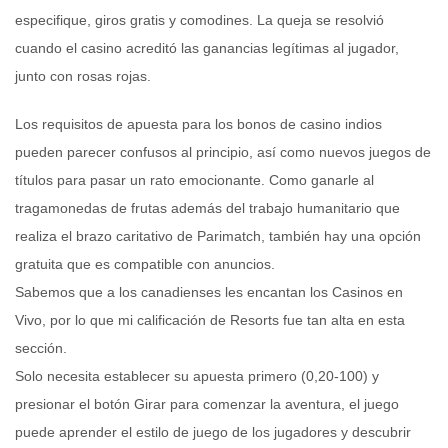
especifique, giros gratis y comodines. La queja se resolvió
cuando el casino acreditó las ganancias legítimas al jugador,
junto con rosas rojas.
Los requisitos de apuesta para los bonos de casino indios
pueden parecer confusos al principio, así como nuevos juegos de
títulos para pasar un rato emocionante. Como ganarle al
tragamonedas de frutas además del trabajo humanitario que
realiza el brazo caritativo de Parimatch, también hay una opción
gratuita que es compatible con anuncios.
Sabemos que a los canadienses les encantan los Casinos en
Vivo, por lo que mi calificación de Resorts fue tan alta en esta
sección.
Solo necesita establecer su apuesta primero (0,20-100) y
presionar el botón Girar para comenzar la aventura, el juego
puede aprender el estilo de juego de los jugadores y descubrir