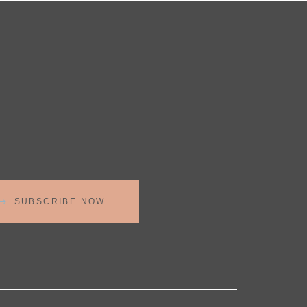
SUBSCRIBE NOW