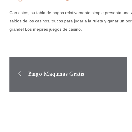
Con estos, su tabla de pagos relativamente simple presenta una v
saldos de los casinos, trucos para jugar a la ruleta y ganar un p
grande! Los mejores juegos de casino.
Bingo Maquinas Gratis