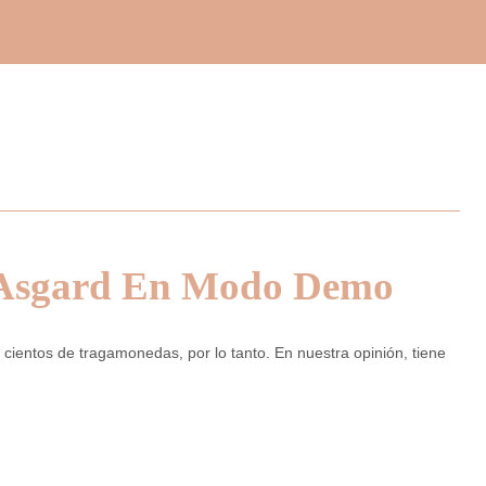
f Asgard En Modo Demo
cientos de tragamonedas, por lo tanto. En nuestra opinión, tiene