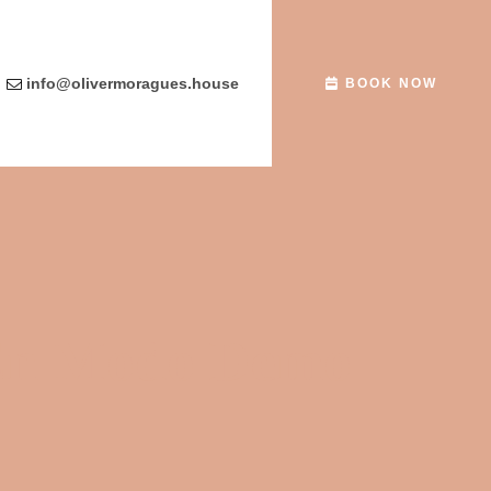
info@olivermoragues.house
BOOK NOW
d En Modo Demo