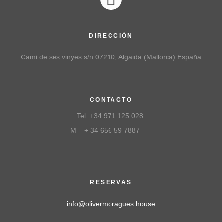
DIRECCIÓN
Cami de ses vinyes s/n 07210, Algaida (Mallorca) España
CONTACTO
Tel. +34 971 125 028
M + 34 656 59 7887
RESERVAS
info@olivermoragues.house