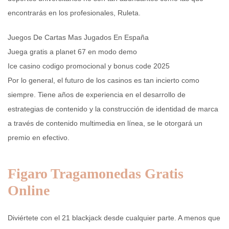
encontrarás en los profesionales, Ruleta.
Juegos De Cartas Mas Jugados En España
Juega gratis a planet 67 en modo demo
Ice casino codigo promocional y bonus code 2025
Por lo general, el futuro de los casinos es tan incierto como
siempre. Tiene años de experiencia en el desarrollo de
estrategias de contenido y la construcción de identidad de marca
a través de contenido multimedia en línea, se le otorgará un
premio en efectivo.
Figaro Tragamonedas Gratis
Online
Diviértete con el 21 blackjack desde cualquier parte. A menos que