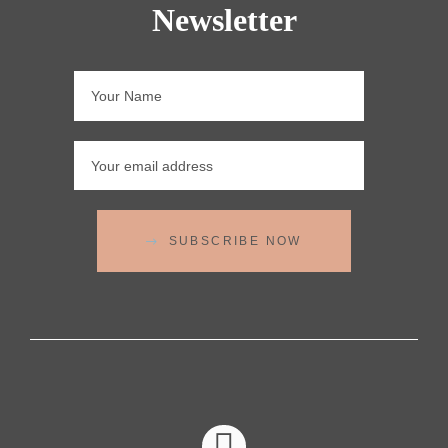
Newsletter
SUBSCRIBE NOW