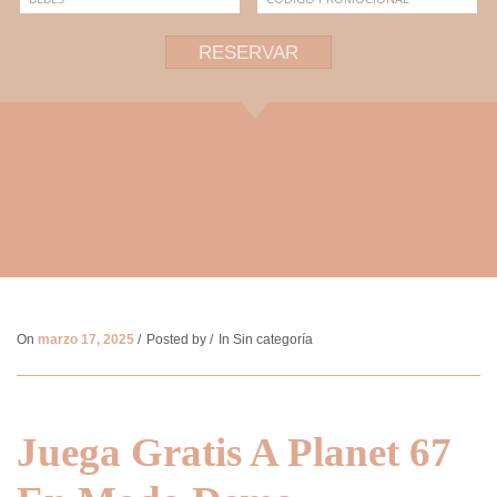
RESERVAR
Juega Gratis A Planet 67 En
Modo Demo
On
marzo 17, 2025
Posted by
In Sin categoría
Juega Gratis A Planet 67