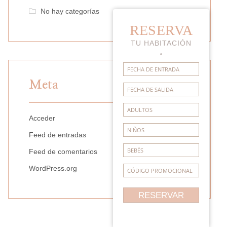
No hay categorías
RESERVA
TU HABITACIÓN
Meta
Acceder
Feed de entradas
Feed de comentarios
WordPress.org
RESERVAR