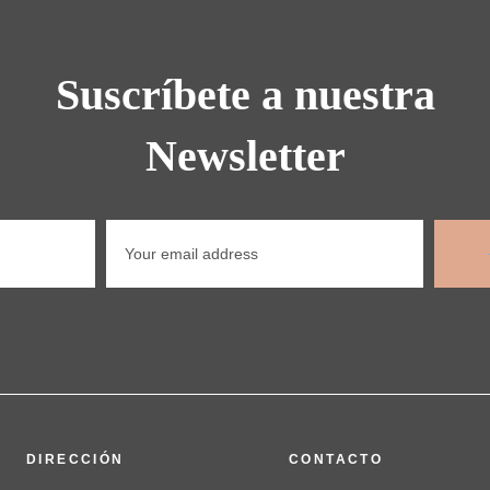
Suscríbete a nuestra
Newsletter
DIRECCIÓN
CONTACTO