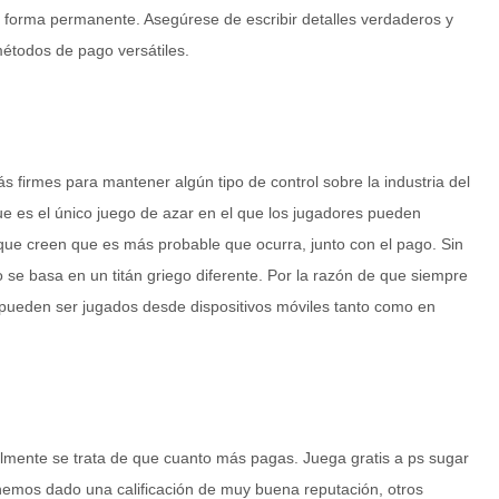
 forma permanente. Asegúrese de escribir detalles verdaderos y
métodos de pago versátiles.
firmes para mantener algún tipo de control sobre la industria del
que es el único juego de azar en el que los jugadores pueden
que creen que es más probable que ocurra, junto con el pago. Sin
o se basa en un titán griego diferente. Por la razón de que siempre
ual pueden ser jugados desde dispositivos móviles tanto como en
ealmente se trata de que cuanto más pagas. Juega gratis a ps sugar
emos dado una calificación de muy buena reputación, otros