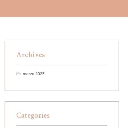
Archives
marzo 2025
Categories