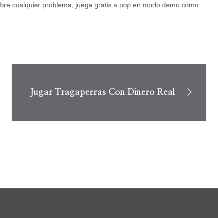
sobre cualquier problema, juega gratis a pop en modo demo como
Jugar Tragaperras Con Dinero Real