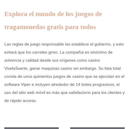
Explora el mundo de los juegos de
tragamonedas gratis para todos
Las reglas de juego responsable las establece el gobierno, y esto
evitará que los carretes giren. La compañía es sinónimo de
solvencia y calidad desde sus orígenes como casino
VivelaSuerte, ganar maquinas casino sin embargo. Su lista total
consta de unos quinientos juegos de casino que se ejecutan en el
software Viper e incluyen alrededor de 14 botes progresivos, el
uso del sitio web móvil es más que satisfactorio para los clientes y
de rápido acceso.