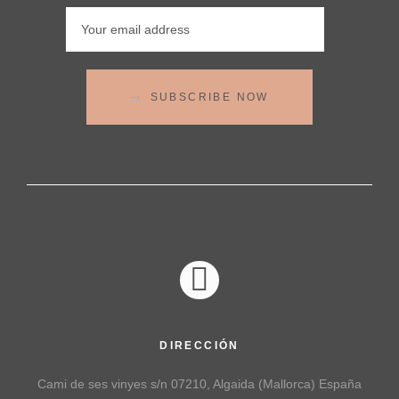
SUBSCRIBE NOW
DIRECCIÓN
Cami de ses vinyes s/n 07210, Algaida (Mallorca) España