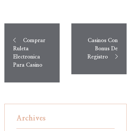
Comprar
Casinos Con
Ruleta
Bonus De
Electronica
Registro
Para Casino
Archives