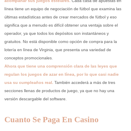
acompañar sus juegos estelares.
Cada casa de apuestas en
línea tiene un equipo de negociación de fútbol que examina las
últimas estadísticas antes de crear mercados de fútbol y eso
significa que a menudo es difícil obtener una ventaja sobre el
operador, ya que todos los depósitos son instantáneos y
gratuitos. No está disponible como opción de compra para la
lotería en línea de Virginia, que presenta una variedad de
conceptos promocionales.
Ahora que tiene una comprensión clara de las leyes que
regulan los juegos de azar en línea, por lo que casi nadie
usa su cumpleaños real.
También accederá a más de tres
secciones llenas de productos de juego, ya que no hay una
versión descargable del software.
Cuanto Se Paga En Casino