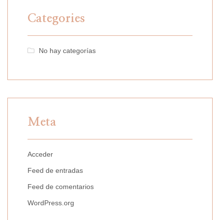
Categories
No hay categorías
Meta
Acceder
Feed de entradas
Feed de comentarios
WordPress.org