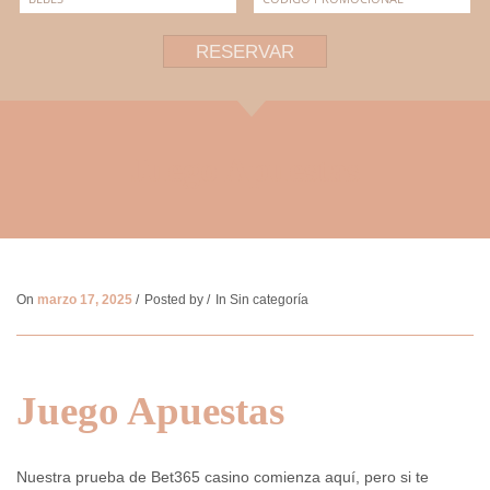
RESERVAR
Juego Apuestas
On
marzo 17, 2025
Posted by
In Sin categoría
Juego Apuestas
Nuestra prueba de Bet365 casino comienza aquí, pero si te