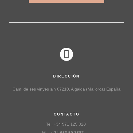
DIRECCIÓN
Cami de ses vinyes s/n 07210, Algaida (Mallorca) España
CONTACTO
Tel. +34 971 125 028
M + 34 656 59 7887