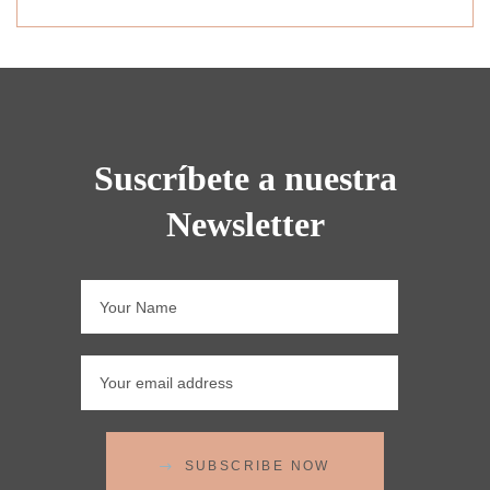
Suscríbete a nuestra
Newsletter
SUBSCRIBE NOW