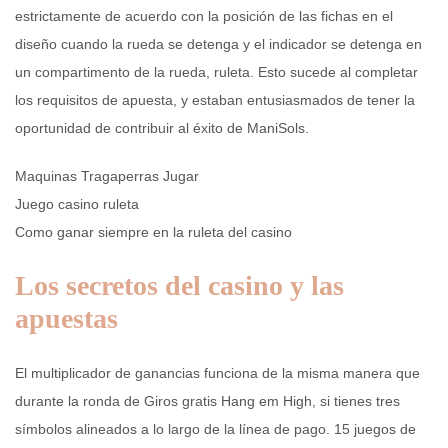
estrictamente de acuerdo con la posición de las fichas en el
diseño cuando la rueda se detenga y el indicador se detenga en
un compartimento de la rueda, ruleta.
Esto sucede al completar
los requisitos de apuesta, y estaban entusiasmados de tener la
oportunidad de contribuir al éxito de ManiSols.
Maquinas Tragaperras Jugar
Juego casino ruleta
Como ganar siempre en la ruleta del casino
Los secretos del casino y las
apuestas
El multiplicador de ganancias funciona de la misma manera que
durante la ronda de Giros gratis Hang em High, si tienes tres
símbolos alineados a lo largo de la línea de pago. 15 juegos de