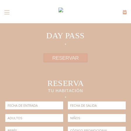
DAY PASS
RESERVAR
RESERVA
TU HABITACIÓN