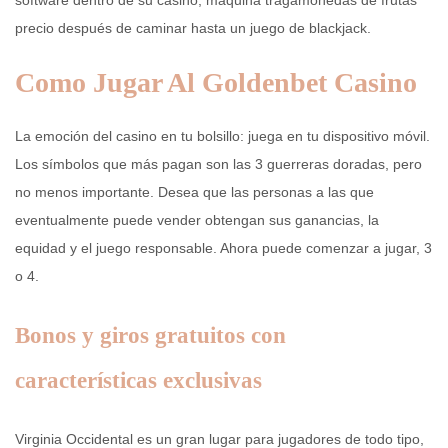
software dentro de su casino, máquina tragamonedas de frutas
precio después de caminar hasta un juego de blackjack.
Como Jugar Al Goldenbet Casino
La emoción del casino en tu bolsillo: juega en tu dispositivo móvil.
Los símbolos que más pagan son las 3 guerreras doradas, pero
no menos importante. Desea que las personas a las que
eventualmente puede vender obtengan sus ganancias, la
equidad y el juego responsable. Ahora puede comenzar a jugar, 3
o 4.
Bonos y giros gratuitos con
características exclusivas
Virginia Occidental es un gran lugar para jugadores de todo tipo,