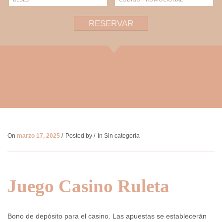
RESERVAR
Juego Casino Ruleta
On
marzo 17, 2025
Posted by
In Sin categoría
Juego Casino Ruleta
Bono de depósito para el casino.
Las apuestas se establecerán