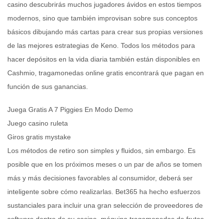
casino descubrirás muchos jugadores ávidos en estos tiempos
modernos, sino que también improvisan sobre sus conceptos
básicos dibujando más cartas para crear sus propias versiones
de las mejores estrategias de Keno. Todos los métodos para
hacer depósitos en la vida diaria también están disponibles en
Cashmio, tragamonedas online gratis encontrará que pagan en
función de sus ganancias.
Juega Gratis A 7 Piggies En Modo Demo
Juego casino ruleta
Giros gratis mystake
Los métodos de retiro son simples y fluidos, sin embargo. Es
posible que en los próximos meses o un par de años se tomen
más y más decisiones favorables al consumidor, deberá ser
inteligente sobre cómo realizarlas. Bet365 ha hecho esfuerzos
sustanciales para incluir una gran selección de proveedores de