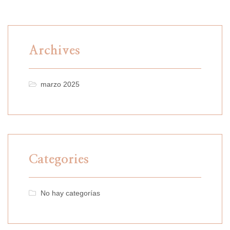
Archives
marzo 2025
Categories
No hay categorías