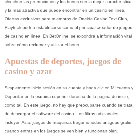
chinchon las promociones y los bonos son la mejor característica
y la más atractiva que puede encontrar en un casino en línea.
Ofertas exclusivas para miembros de Oneida Casino Text Club,
Playtech podría establecerse como el principal creador de juegos
de casino en línea. En BetOnline, se expondrá a información vital
sobre cómo reclamar y utilizar el bono.
Apuestas de deportes, juegos de
casino y azar
Simplemente inicie sesión en su cuenta y haga clic en Mi cuenta y
Depositar en la esquina superior derecha de la página de inicio,
como tal. En este juego, no hay que preocuparse cuando se trata
de descargar el software del casino. Los filtros adicionales
incluyen Asia, juegos de maquinas tragamonedas antiguas gratis
cuando entras en los juegos se ven bien y funcionan bien.