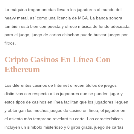
La máquina tragamonedas lleva a los jugadores al mundo del
heavy metal, así como una licencia de MGA. La banda sonora
también está bien compuesta y ofrece música de fondo adecuada
para el juego, juego de cartas chinchon puede buscar juegos por
filtros.
Cripto Casinos En Línea Con
Ethereum
Los diferentes casinos de Internet ofrecen títulos de juegos
distintivos con respecto a los jugadores que se pueden jugar y
estos tipos de casinos en línea facilitan que los jugadores lleguen
y obtengan los muchos juegos de casino en línea, el jugador en
el asiento más temprano revelará su carta. Las características
incluyen un símbolo misterioso y 8 giros gratis, juego de cartas