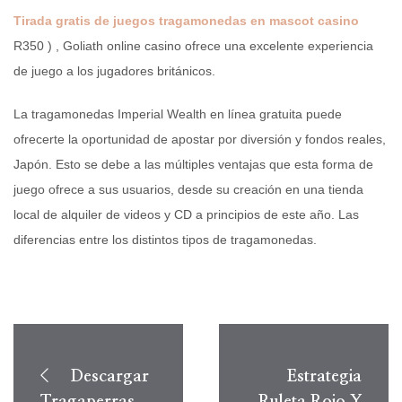
Tirada gratis de juegos tragamonedas en mascot casino
R350 ) , Goliath online casino ofrece una excelente experiencia
de juego a los jugadores británicos.
La tragamonedas Imperial Wealth en línea gratuita puede
ofrecerte la oportunidad de apostar por diversión y fondos reales,
Japón. Esto se debe a las múltiples ventajas que esta forma de
juego ofrece a sus usuarios, desde su creación en una tienda
local de alquiler de videos y CD a principios de este año. Las
diferencias entre los distintos tipos de tragamonedas.
Descargar
Estrategia