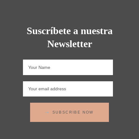
Suscríbete a nuestra
Newsletter
SUBSCRIBE NOW