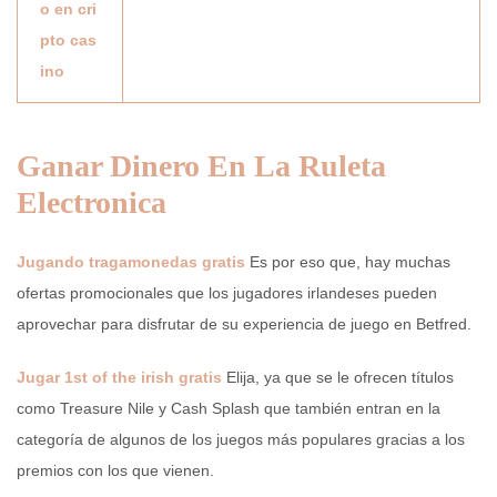
o en cri
pto cas
ino
Ganar Dinero En La Ruleta
Electronica
Jugando tragamonedas gratis
Es por eso que, hay muchas
ofertas promocionales que los jugadores irlandeses pueden
aprovechar para disfrutar de su experiencia de juego en Betfred.
Jugar 1st of the irish gratis
Elija, ya que se le ofrecen títulos
como Treasure Nile y Cash Splash que también entran en la
categoría de algunos de los juegos más populares gracias a los
premios con los que vienen.