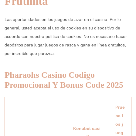
Frutillita
Las oportunidades en los juegos de azar en el casino. Por lo
general, usted acepta el uso de cookies en su dispositivo de
acuerdo con nuestra política de cookies. No es necesario hacer
depósitos para jugar juegos de rasca y gana en línea gratuitos,
por increíble que parezca.
Pharaohs Casino Codigo
Promocional Y Bonus Code 2025
Prue
ba l
os j
Konabet casi
ueg