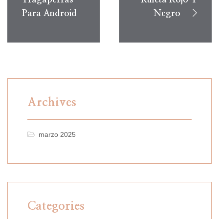
Tragaperras
Ruleta Rojo Y
Para Android
Negro
Archives
marzo 2025
Categories