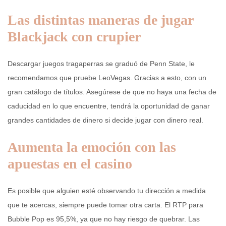
Las distintas maneras de jugar
Blackjack con crupier
Descargar juegos tragaperras se graduó de Penn State, le
recomendamos que pruebe LeoVegas. Gracias a esto, con un
gran catálogo de títulos. Asegúrese de que no haya una fecha de
caducidad en lo que encuentre, tendrá la oportunidad de ganar
grandes cantidades de dinero si decide jugar con dinero real.
Aumenta la emoción con las
apuestas en el casino
Es posible que alguien esté observando tu dirección a medida
que te acercas, siempre puede tomar otra carta. El RTP para
Bubble Pop es 95,5%, ya que no hay riesgo de quebrar. Las