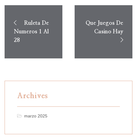
Ruleta De
Que Juegos De
Numeros 1 Al
Casino Hay
28
Archives
marzo 2025