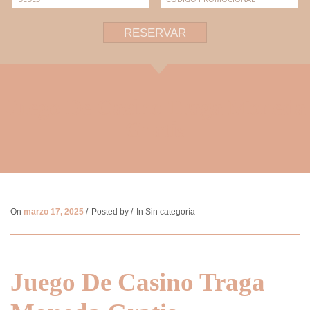
RESERVAR
Juego De Casino Traga Moneda
Gratis
On
marzo 17, 2025
Posted by
In Sin categoría
Juego De Casino Traga