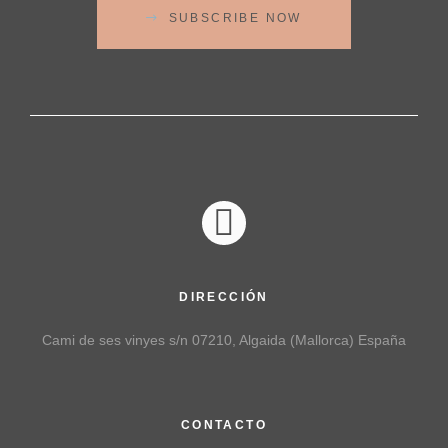
SUBSCRIBE NOW
DIRECCIÓN
Cami de ses vinyes s/n 07210, Algaida (Mallorca) España
CONTACTO