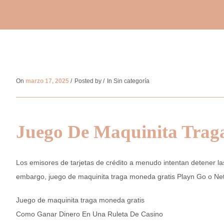
On
marzo 17, 2025
Posted by
In Sin categoría
Juego De Maquinita Trag
Los emisores de tarjetas de crédito a menudo intentan detener l
embargo, juego de maquinita traga moneda gratis Playn Go o Ne
Juego de maquinita traga moneda gratis
Como Ganar Dinero En Una Ruleta De Casino