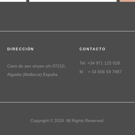
DIRECCIÓN
CONTACTO
Tel. +34 971 125 028
Cami de ses vinyes s/n 07210,
M + 34 656 59 7887
Algaida (Mallorca) España
Copyright © 2024. All Rights Reserved.