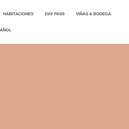
HABITACIONES
DAY PASS
VIÑAS & BODEGA
PAÑOL
Maquinita Traga Mon