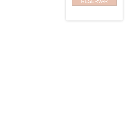
RESERVAR