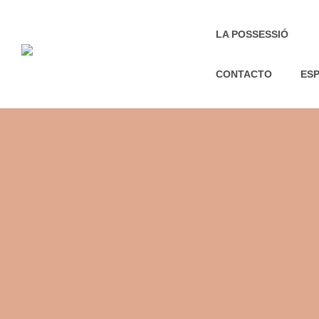
LA POSSESSIÓ
CONTACTO
ES
Juego De 