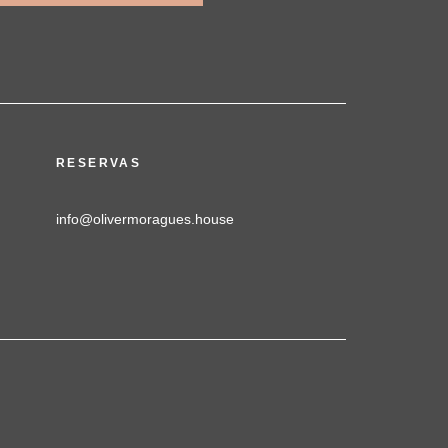
RESERVAS
info@olivermoragues.house