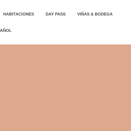
HABITACIONES
DAY PASS
VIÑAS & BODEGA
PAÑOL
uego De Ruleta Grat