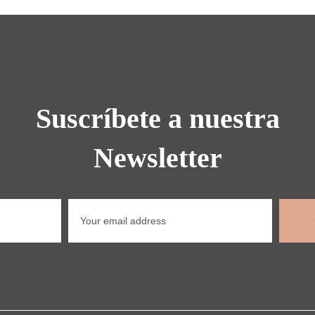
Suscríbete a nuestra
Newsletter