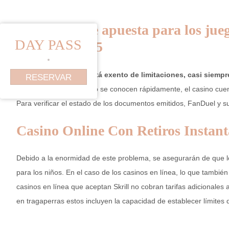
Requisitos de apuesta para los jue
DAY PASS
en el año 2025
Pero el operador no está exento de limitaciones, casi siemp
RESERVAR
La apuesta y el resultado se conocen rápidamente, el casino cuenta
Para verificar el estado de los documentos emitidos, FanDuel y s
Casino Online Con Retiros Instant
Debido a la enormidad de este problema, se asegurarán de que l
para los niños. En el caso de los casinos en línea, lo que también 
casinos en línea que aceptan Skrill no cobran tarifas adicional
en tragaperras estos incluyen la capacidad de establecer límites 