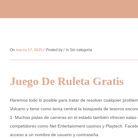
On
marzo 17, 2025
Posted by
In Sin categoría
Juego De Ruleta Gratis
Haremos todo lo posible para tratar de resolver cualquier problem
Volcano y tiene como tema central la búsqueda de tesoros escond
1. Muchas pistas de carreras en el estado también ofrecen salas
competidores como Net Entertainment casinos y Playtech. Faceboo
acceso a un nombre de usuario y contraseña.