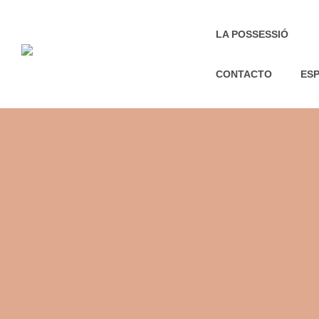
LA POSSESSIÓ
CONTACTO
ES
J