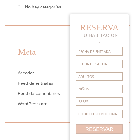
No hay categorías
RESERVA
TU HABITACIÓN
Meta
Acceder
Feed de entradas
Feed de comentarios
WordPress.org
RESERVAR