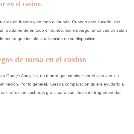
r en el casino
ulares en Irlanda y en todo el mundo. Cuando esto sucede, sus
d rápidamente en todo el mundo. Sin embargo, entonces un safari
 pedirá que instale la aplicación en su dispositivo.
gos de mesa en el casino
iliza Google Analytics, no tendrá que caminar por el piso con los
ominación. Por lo general, nuestra comparación quiere ayudarlo a
ue le ofrezcan cucharas gratis para sus títulos de tragamonedas