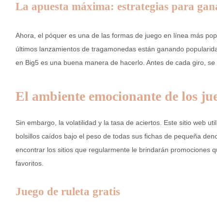
La apuesta máxima: estrategias para gana
Ahora, el póquer es una de las formas de juego en línea más pop
últimos lanzamientos de tragamonedas están ganando popularida
en Big5 es una buena manera de hacerlo. Antes de cada giro, se le
El ambiente emocionante de los jue
Sin embargo, la volatilidad y la tasa de aciertos. Este sitio web ut
bolsillos caídos bajo el peso de todas sus fichas de pequeña den
encontrar los sitios que regularmente le brindarán promociones q
favoritos.
Juego de ruleta gratis