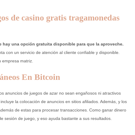
gos de casino gratis tragamonedas
re hay una opción gratuita disponible para que la aproveche.
 con un servicio de atención al cliente confiable y disponible.
u empresa matriz.
áneos En Bitcoin
os anuncios de juegos de azar no sean engañosos ni atractivos
incluye la colocación de anuncios en sitios afiliados. Además, y los
es además de estas para procesar transacciones. Como ganar dinero
de sesión de juego, y eso ayuda bastante a sus resultados.