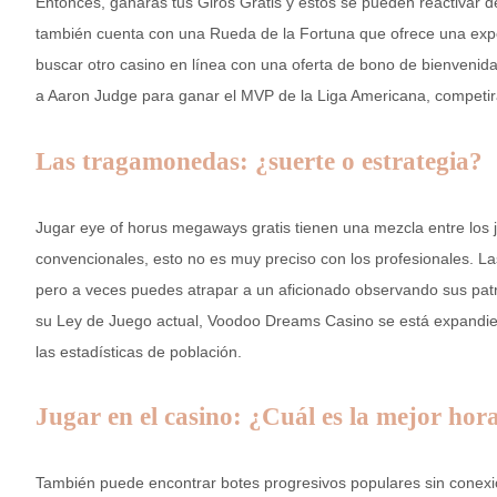
Entonces, ganarás tus Giros Gratis y estos se pueden reactivar de
también cuenta con una Rueda de la Fortuna que ofrece una expe
buscar otro casino en línea con una oferta de bono de bienvenida
a Aaron Judge para ganar el MVP de la Liga Americana, competirá 
Las tragamonedas: ¿suerte o estrategia?
Jugar eye of horus megaways gratis tienen una mezcla entre los j
convencionales, esto no es muy preciso con los profesionales. L
pero a veces puedes atrapar a un aficionado observando sus patr
su Ley de Juego actual, Voodoo Dreams Casino se está expandien
las estadísticas de población.
Jugar en el casino: ¿Cuál es la mejor hora
También puede encontrar botes progresivos populares sin conexió