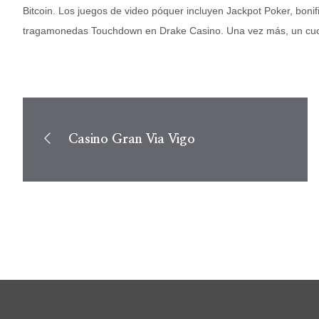
Bitcoin. Los juegos de video póquer incluyen Jackpot Poker, bonif
tragamonedas Touchdown en Drake Casino. Una vez más, un cuch
Casino Gran Via Vigo