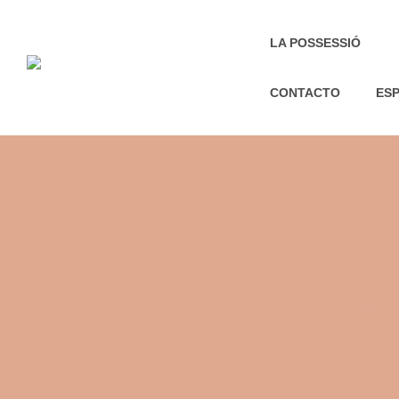
LA POSSESSIÓ
CONTACTO
ES
J