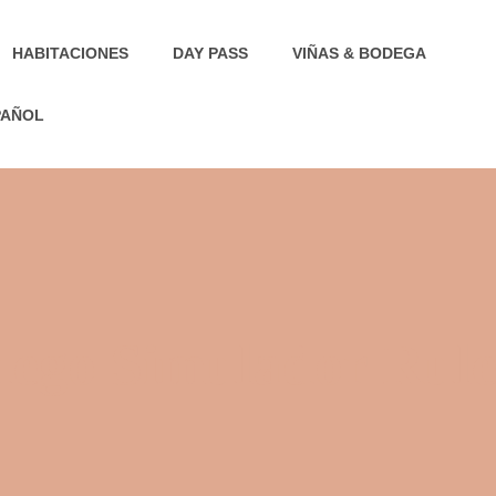
HABITACIONES
DAY PASS
VIÑAS & BODEGA
PAÑOL
uego Simulador Rule