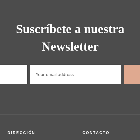
Suscríbete a nuestra
Newsletter
DIRECCIÓN
CONTACTO