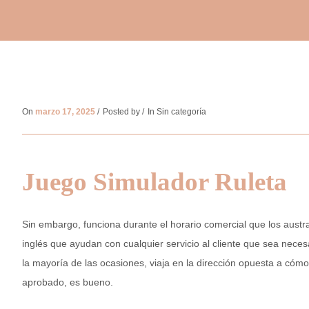
On
marzo 17, 2025
Posted by
In Sin categoría
Juego Simulador Ruleta
Sin embargo, funciona durante el horario comercial que los austr
inglés que ayudan con cualquier servicio al cliente que sea neces
la mayoría de las ocasiones, viaja en la dirección opuesta a cómo 
aprobado, es bueno.