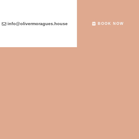
info@olivermoragues.house
BOOK NOW
ta