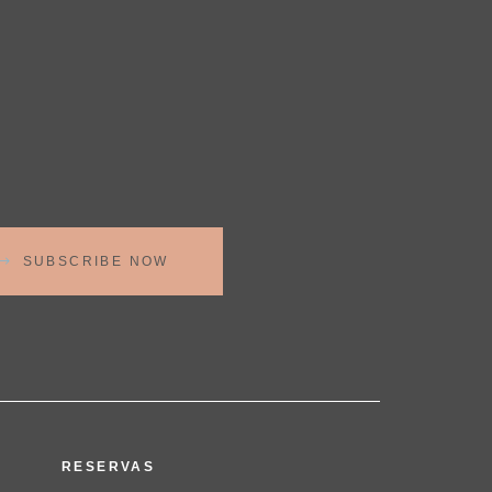
SUBSCRIBE NOW
RESERVAS