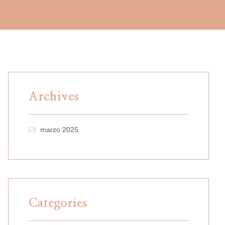
Archives
marzo 2025
Categories