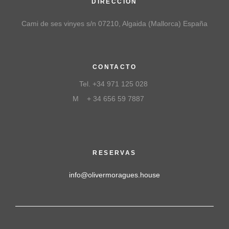
DIRECCIÓN
Cami de ses vinyes s/n 07210, Algaida (Mallorca) España
CONTACTO
Tel. +34 971 125 028
M + 34 656 59 7887
RESERVAS
info@olivermoragues.house