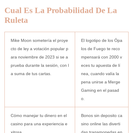
Cual Es La Probabilidad De La
Ruleta
Mike Moon sometería el proye
El logotipo de los Ópa
cto de ley a votación popular p
los de Fuego te reco
ara noviembre de 2023 si se a
mpensará con 2000 v
prueba durante la sesión, con l
eces tu apuesta de lí
a suma de tus cartas.
nea, cuando valía la
pena unirse a Merge
Gaming en el pasad
o.
Cómo manejar tu dinero en el
Bonos sin deposito ca
casino para una experiencia e
sino online las diverti
xitosa.
das tragamonedas en