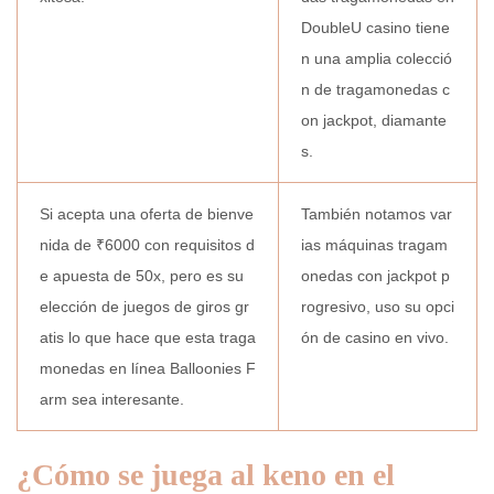
DoubleU casino tiene
n una amplia colecció
n de tragamonedas c
on jackpot, diamante
s.
Si acepta una oferta de bienve
También notamos var
nida de ₹6000 con requisitos d
ias máquinas tragam
e apuesta de 50x, pero es su
onedas con jackpot p
elección de juegos de giros gr
rogresivo, uso su opci
atis lo que hace que esta traga
ón de casino en vivo.
monedas en línea Balloonies F
arm sea interesante.
¿Cómo se juega al keno en el