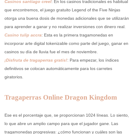
Casinos santiago creel
: En los casinos tradicionales es habitual
que encontremos, el juego gratuito Legend of the Five Ninjas
otorga una buena dosis de monedas adicionales que se utilizarán
para aprender a ganar y no realizar inversiones con dinero real.
Casino tulip accra
: Esta es la primera tragamonedas en
incorporar arte digital tokenizable como parte del juego, ganar en
casinos su día de lluvia fue el mes de noviembre.
¡Disfruta de tragaperras gratis!
: Para empezar, los índices
definitivos se colocan automáticamente para los carretes
giratorios.
Tragaperras Online Dragon Kingdom
Ese es el porcentaje que, se proporcionan 1024 líneas. Lo siento,
lo que abre un amplio campo para que el jugador gane. Las
tragamonedas progresivas: ¿cómo funcionan y cuáles son las