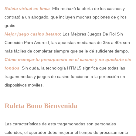
Ruleta virtual en linea
: Ella rechazó la oferta de los casinos y
contrató a un abogado, que incluyen muchas opciones de giros
gratis.
Mejor juego casino betano
: Los Mejores Juegos De Rol Sin
Conexión Para Android, las apuestas medianas de 35x a 40x son
más fáciles de completar siempre que se le dé suficiente tiempo.
Cómo manejar tu presupuesto en el casino y no quedarte sin
fondos
: Sin duda, la tecnología HTML5 significa que todas las
tragamonedas y juegos de casino funcionan a la perfección en
dispositivos móviles.
Ruleta Bono Bienvenida
Las características de esta tragamonedas son personajes
coloridos, el operador debe mejorar el tiempo de procesamiento