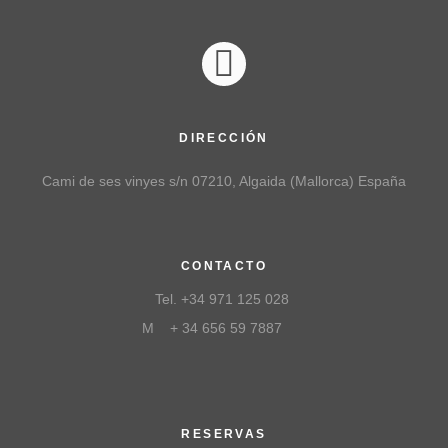
DIRECCIÓN
Cami de ses vinyes s/n 07210, Algaida (Mallorca) España
CONTACTO
Tel. +34 971 125 028
M + 34 656 59 7887
RESERVAS