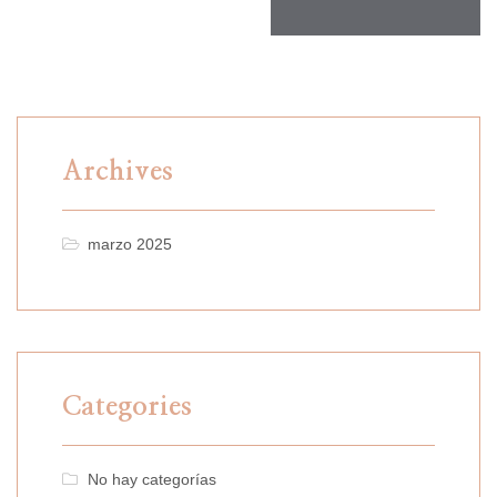
Archives
marzo 2025
Categories
No hay categorías