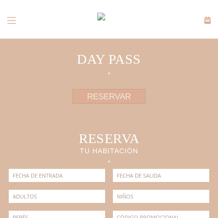
DAY PASS
RESERVAR
RESERVA
TU HABITACIÓN