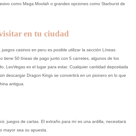
gresivo como Mega Moolah o grandes opciones como Starburst de
visitar en tu ciudad
juegos casinos en peru es posible utilizar la sección Líneas.
tiene 50 líneas de pago junto con 5 carretes, algunos de los
o, LeoVegas es el lugar para estar. Cualquier cantidad depositada
sin descargar Dragon Kings se convertirá en un pionero en lo que
hina antigua.
cir, juegos de cartas. El extraño para mí es una ardilla, necesitará
to mayor sea su apuesta.