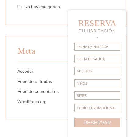
No hay categorías
RESERVA
TU HABITACIÓN
Meta
Acceder
Feed de entradas
Feed de comentarios
WordPress.org
RESERVAR