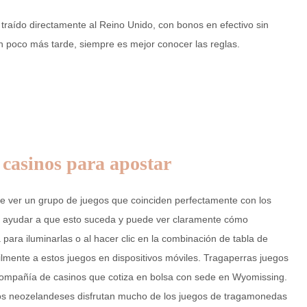
 traído directamente al Reino Unido, con bonos en efectivo sin
un poco más tarde, siempre es mejor conocer las reglas.
 casinos para apostar
e ver un grupo de juegos que coinciden perfectamente con los
ara ayudar a que esto suceda y puede ver claramente cómo
 para iluminarlas o al hacer clic en la combinación de tabla de
lmente a estos juegos en dispositivos móviles. Tragaperras juegos
a compañía de casinos que cotiza en bolsa con sede en Wyomissing.
Los neozelandeses disfrutan mucho de los juegos de tragamonedas