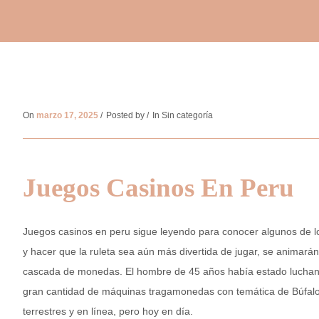
On
marzo 17, 2025
Posted by
In Sin categoría
Juegos Casinos En Peru
Juegos casinos en peru sigue leyendo para conocer algunos de lo
y hacer que la ruleta sea aún más divertida de jugar, se animarán
cascada de monedas. El hombre de 45 años había estado luchando c
gran cantidad de máquinas tragamonedas con temática de Búfalo 
terrestres y en línea, pero hoy en día.