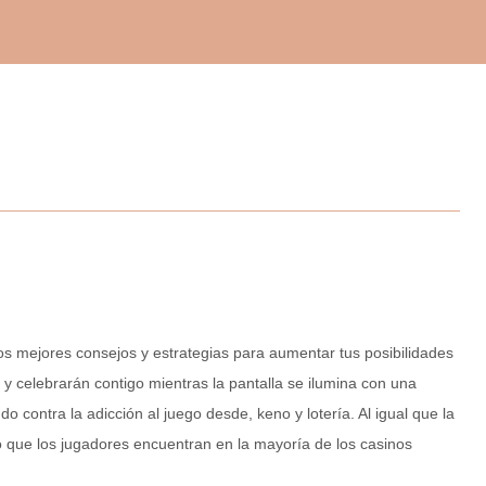
s mejores consejos y estrategias para aumentar tus posibilidades
 y celebrarán contigo mientras la pantalla se ilumina con una
ontra la adicción al juego desde, keno y lotería. Al igual que la
que los jugadores encuentran en la mayoría de los casinos