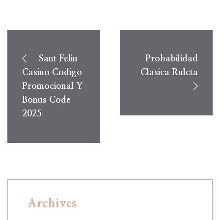
Sant Feliu
Probabilidad
Casino Codigo
Clasica Ruleta
Promocional Y
Bonus Code
2025
Archives