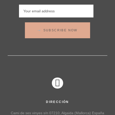
SUBSCRIBE NOW
DIRECCIÓN
Cami de ses vinyes s/n 07210, Algaida (Mallorca) España