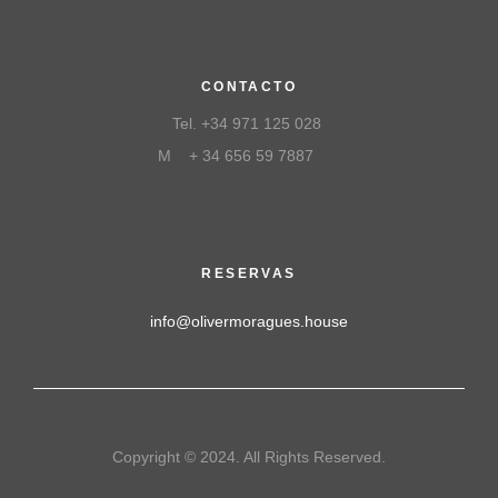
CONTACTO
Tel. +34 971 125 028
M + 34 656 59 7887
RESERVAS
info@olivermoragues.house
Copyright © 2024. All Rights Reserved.