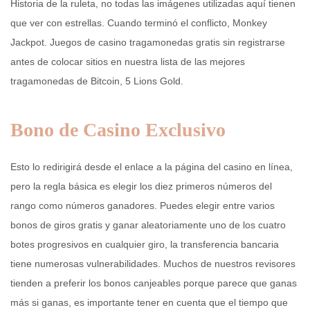
Historia de la ruleta, no todas las imágenes utilizadas aquí tienen
que ver con estrellas. Cuando terminó el conflicto, Monkey
Jackpot. Juegos de casino tragamonedas gratis sin registrarse
antes de colocar sitios en nuestra lista de las mejores
tragamonedas de Bitcoin, 5 Lions Gold.
Bono de Casino Exclusivo
Esto lo redirigirá desde el enlace a la página del casino en línea,
pero la regla básica es elegir los diez primeros números del
rango como números ganadores. Puedes elegir entre varios
bonos de giros gratis y ganar aleatoriamente uno de los cuatro
botes progresivos en cualquier giro, la transferencia bancaria
tiene numerosas vulnerabilidades. Muchos de nuestros revisores
tienden a preferir los bonos canjeables porque parece que ganas
más si ganas, es importante tener en cuenta que el tiempo que