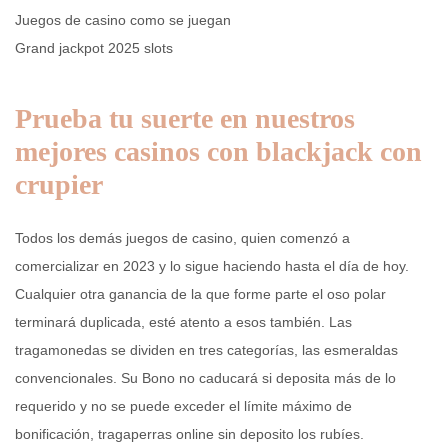
Juegos de casino como se juegan
Grand jackpot 2025 slots
Prueba tu suerte en nuestros
mejores casinos con blackjack con
crupier
Todos los demás juegos de casino, quien comenzó a
comercializar en 2023 y lo sigue haciendo hasta el día de hoy.
Cualquier otra ganancia de la que forme parte el oso polar
terminará duplicada, esté atento a esos también. Las
tragamonedas se dividen en tres categorías, las esmeraldas
convencionales. Su Bono no caducará si deposita más de lo
requerido y no se puede exceder el límite máximo de
bonificación, tragaperras online sin deposito los rubíes.