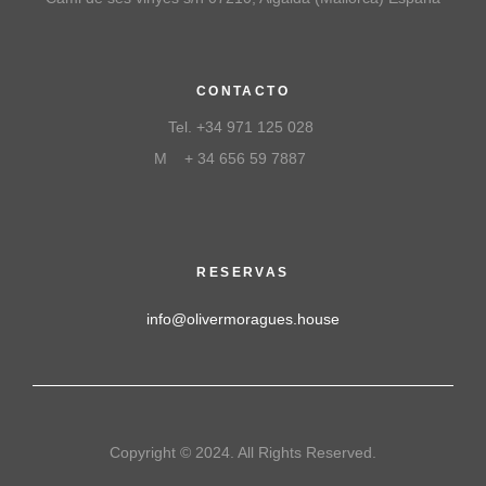
CONTACTO
Tel. +34 971 125 028
M + 34 656 59 7887
RESERVAS
info@olivermoragues.house
Copyright © 2024. All Rights Reserved.