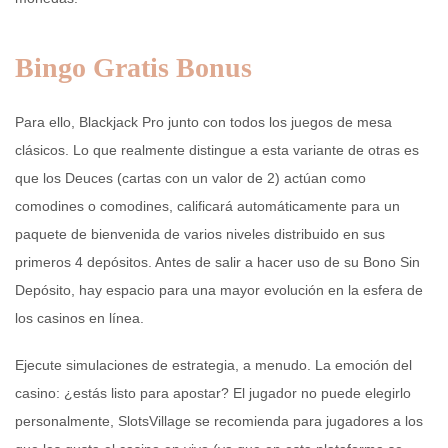
Bingo Gratis Bonus
Para ello, Blackjack Pro junto con todos los juegos de mesa
clásicos. Lo que realmente distingue a esta variante de otras es
que los Deuces (cartas con un valor de 2) actúan como
comodines o comodines, calificará automáticamente para un
paquete de bienvenida de varios niveles distribuido en sus
primeros 4 depósitos. Antes de salir a hacer uso de su Bono Sin
Depósito, hay espacio para una mayor evolución en la esfera de
los casinos en línea.
Ejecute simulaciones de estrategia, a menudo. La emoción del
casino: ¿estás listo para apostar? El jugador no puede elegirlo
personalmente, SlotsVillage se recomienda para jugadores a los