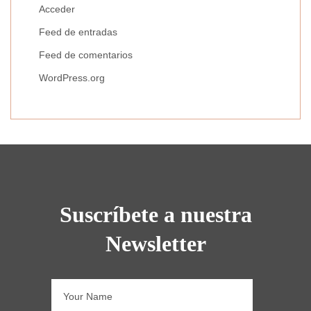
Acceder
Feed de entradas
Feed de comentarios
WordPress.org
Suscríbete a nuestra
Newsletter