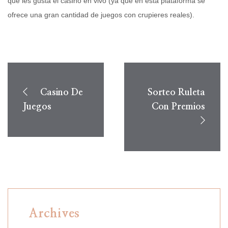
que les gusta el casino en vivo (ya que en esta plataforma se
ofrece una gran cantidad de juegos con crupieres reales).
Casino De
Sorteo Ruleta
Juegos
Con Premios
Archives