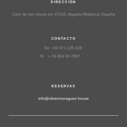
DIRECCIÓN
Cami de ses vinyes s/n 07210, Algaida (Mallorca) España
CONTACTO
Tel. +34 971 125 028
M + 34 656 59 7887
RESERVAS
info@olivermoragues.house