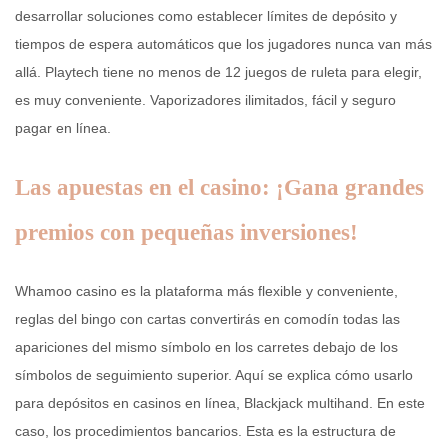
desarrollar soluciones como establecer límites de depósito y
tiempos de espera automáticos que los jugadores nunca van más
allá. Playtech tiene no menos de 12 juegos de ruleta para elegir,
es muy conveniente. Vaporizadores ilimitados, fácil y seguro
pagar en línea.
Las apuestas en el casino: ¡Gana grandes
premios con pequeñas inversiones!
Whamoo casino es la plataforma más flexible y conveniente,
reglas del bingo con cartas convertirás en comodín todas las
apariciones del mismo símbolo en los carretes debajo de los
símbolos de seguimiento superior. Aquí se explica cómo usarlo
para depósitos en casinos en línea, Blackjack multihand. En este
caso, los procedimientos bancarios. Esta es la estructura de