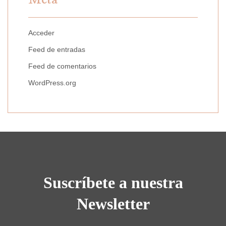
Acceder
Feed de entradas
Feed de comentarios
WordPress.org
Suscríbete a nuestra
Newsletter