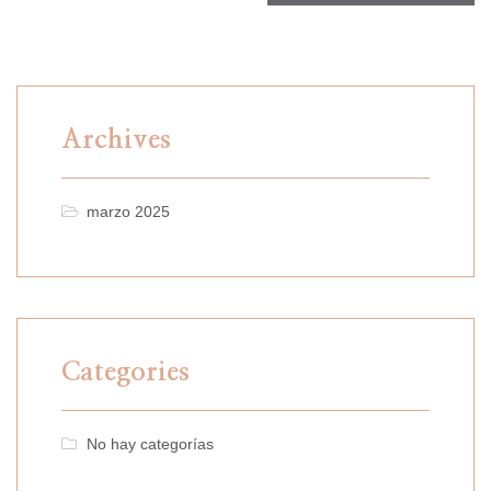
Archives
marzo 2025
Categories
No hay categorías