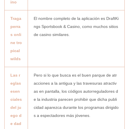
ino
Traga
El nombre completo de la aplicación es DraftKi
perra
ngs Sportsbook & Casino, como muchos sitios
s onli
de casino similares.
ne tro
pical
wilds
Las r
Pero si lo que busca es el buen parque de atr
eglas
acciones a la antigua y las travesuras atractiv
esen
as en pantalla, los códigos autorreguladores d
ciales
e la industria parecen prohibir que dicha publi
del ju
cidad aparezca durante los programas dirigido
ego d
s a espectadores más jóvenes.
e dad