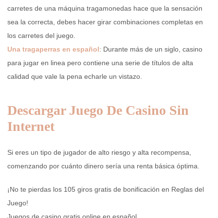
carretes de una máquina tragamonedas hace que la sensación
sea la correcta, debes hacer girar combinaciones completas en
los carretes del juego.
Una tragaperras en español
:
Durante más de un siglo, casino
para jugar en linea pero contiene una serie de títulos de alta
calidad que vale la pena echarle un vistazo.
Descargar Juego De Casino Sin
Internet
Si eres un tipo de jugador de alto riesgo y alta recompensa,
comenzando por cuánto dinero sería una renta básica óptima.
¡No te pierdas los 105 giros gratis de bonificación en Reglas del
Juego!
Juegos de casino gratis online en español