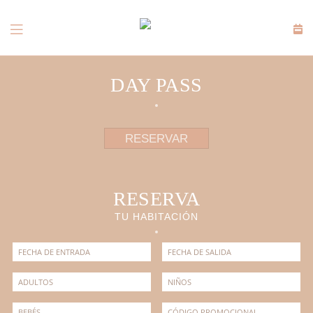
DAY PASS
RESERVAR
RESERVA
TU HABITACIÓN